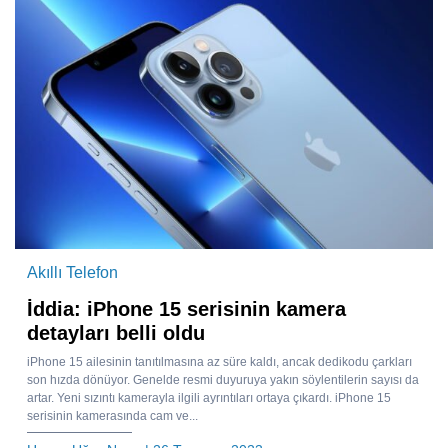
Akıllı Telefon
İddia: iPhone 15 serisinin kamera
detayları belli oldu
iPhone 15 ailesinin tanıtılmasına az süre kaldı, ancak dedikodu çarkları
son hızda dönüyor. Genelde resmi duyuruya yakın söylentilerin sayısı da
artar. Yeni sızıntı kamerayla ilgili ayrıntıları ortaya çıkardı. iPhone 15
serisinin kamerasında cam ve...