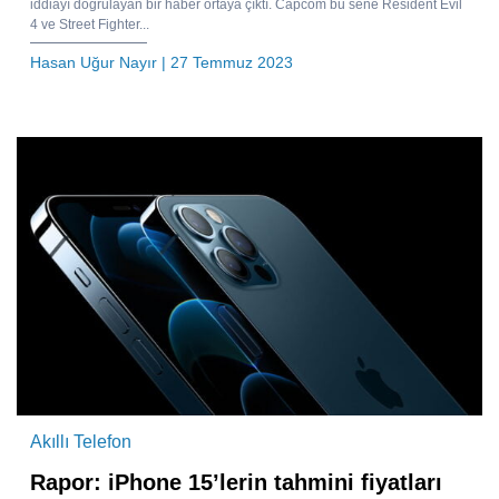
iddiayı doğrulayan bir haber ortaya çıktı. Capcom bu sene Resident Evil
4 ve Street Fighter...
Hasan Uğur Nayır
| 27 Temmuz 2023
Akıllı Telefon
Rapor: iPhone 15’lerin tahmini fiyatları