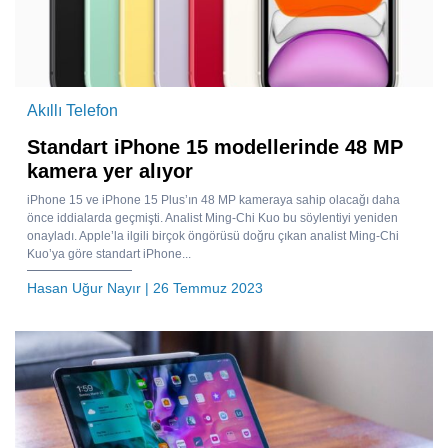
Akıllı Telefon
Standart iPhone 15 modellerinde 48 MP
kamera yer alıyor
iPhone 15 ve iPhone 15 Plus’ın 48 MP kameraya sahip olacağı daha
önce iddialarda geçmişti. Analist Ming-Chi Kuo bu söylentiyi yeniden
onayladı. Apple’la ilgili birçok öngörüsü doğru çıkan analist Ming-Chi
Kuo’ya göre standart iPhone...
Hasan Uğur Nayır
| 26 Temmuz 2023