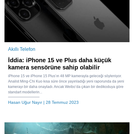
Akıllı Telefon
İddia: iPhone 15 ve Plus daha küçük
kamera sensörüne sahip olabilir
iPhone 15 ve iPhone 15 Plus’ın 48 MP kamerayla geleceği söyleniyor.
Analist Ming-Chi Kuo kısa süre önce yayınladığı yeni raporunda da yeni
kamerayı bir daha onayladı. Ancak Weibo’da çıkan bir dedikoduya göre
standart modellerin...
Hasan Uğur Nayır
| 28 Temmuz 2023