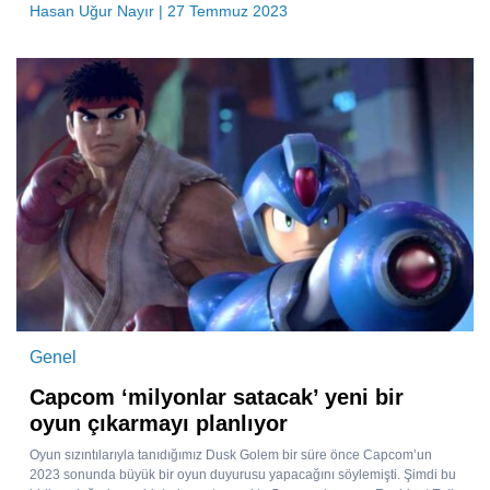
Hasan Uğur Nayır
| 27 Temmuz 2023
Genel
Capcom ‘milyonlar satacak’ yeni bir
oyun çıkarmayı planlıyor
Oyun sızıntılarıyla tanıdığımız Dusk Golem bir süre önce Capcom’un
2023 sonunda büyük bir oyun duyurusu yapacağını söylemişti. Şimdi bu