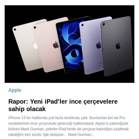
Apple
Rapor: Yeni iPad’ler ince çerçevelere
sahip olacak
iPhone 15’ler hakkında çok fazla dedikodu çıktı. Bunlardan biri de Pro
modellerinin ince çerçeveyle geleceği hakkındaydı. Apple’a yakınlığıyla
bilinen Mark Gurman, şirketin iPad’lerde de çerçeve kalınlığını azaltmak
istediğini ileri sürdü. İşte detaylar… Mark Gurman...