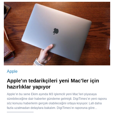
Apple
Apple’ın tedarikçileri yeni Mac’ler için
hazırlıklar yapıyor
Apple’ın bu sene Ekim ayında M3 işlemcili yeni Mac’leri piyasaya
sürebileceğine dair haberler gündeme gelmişti. DigiTimes’ın yeni raporu
söz konusu haberlerin gerçek olabileceğini ortaya koyuyor. Lafı daha
fazla uzatmadan detaylara bakalım. DigiTimes’ın raporuna göre...