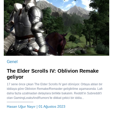
Genel
The Elder Scrolls IV: Oblivion Remake
geliyor
17 sene önce çıkan The Elder Scrolls IV geri dönüyor. Ortaya atılan bir
iddiaya göre Oblivion Remake/Remaster geliştirilme aşamasında. Lafı
daha fazla uzatmadan detaylara birlikte bakalım. Reddit’in Subreddit’i
olan GamingLeaksAndRumors’te dikkat çekici bir iddia...
Hasan Uğur Nayır
| 01 Ağustos 2023