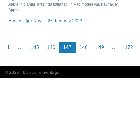
Apple’ın planları arasında katlanabilir iPad modeli var. Kaynaklar,
Apple’ın...
Hasan Uğur Nayır
| 26 Temmuz 2023
azı dolaşımı
1
…
145
146
147
148
149
…
172
© 2026 - Donanım Günlüğü