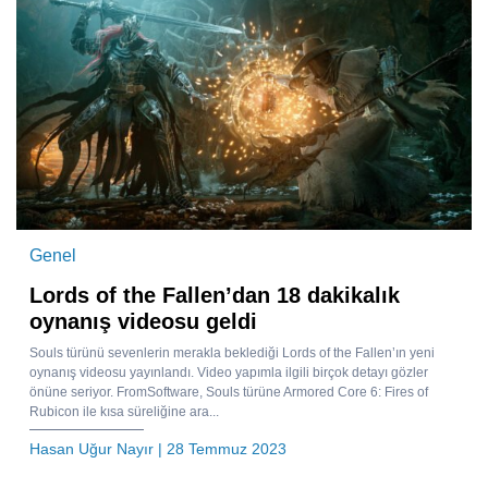
Genel
Lords of the Fallen’dan 18 dakikalık
oynanış videosu geldi
Souls türünü sevenlerin merakla beklediği Lords of the Fallen’ın yeni
oynanış videosu yayınlandı. Video yapımla ilgili birçok detayı gözler
önüne seriyor. FromSoftware, Souls türüne Armored Core 6: Fires of
Rubicon ile kısa süreliğine ara...
Hasan Uğur Nayır
| 28 Temmuz 2023