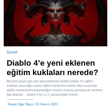
Genel
Diablo 4’e yeni eklenen
eğitim kuklaları nerede?
Blizzard geçen gün yeni güncellemeyle birlikte Diablo 4’e eğitim
kuklaları veya diğer adıyla eğitim mankenleri ekledi. Bazı oyuncular
eğitim mankenlerini bulamadığını söyledi. Aslında çok kolay bir yerdeler.
İşte detaylar… Diablo 4‘ün 1.2.1 yamasındaki önemli...
Hasan Uğur Nayır
| 01 Kasım 2023