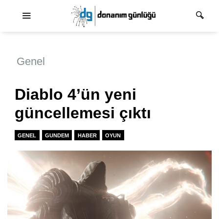
Ana dolaşım
Genel
Diablo 4’ün yeni
güncellemesi çıktı
GENEL
GUNDEM
HABER
OYUN