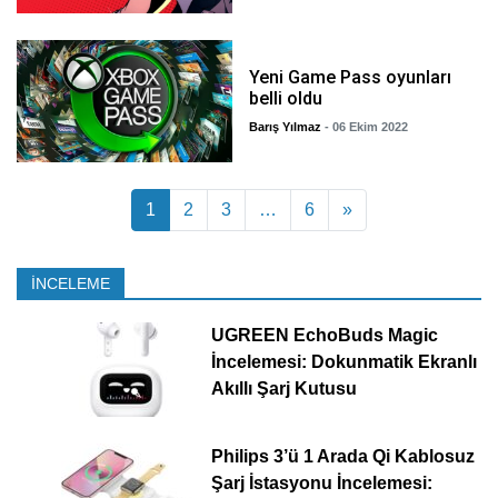
Yeni Game Pass oyunları
belli oldu
Barış Yılmaz
- 06 Ekim 2022
Yazı dolaşımı
1
2
3
…
6
»
İNCELEME
UGREEN EchoBuds Magic
İncelemesi: Dokunmatik Ekranlı
Akıllı Şarj Kutusu
Philips 3’ü 1 Arada Qi Kablosuz
Şarj İstasyonu İncelemesi: