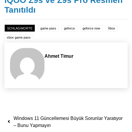
iQOO Z9s ve Z9s Pro Resmen
Tanıtıldı
SCHLAGWORTE
game pass
geforce
geforce now
Xbox
xbox game pass
Ahmet Timur
Yazı dolaşımı
Windows 11 Güncellemesi Büyük Sorunlar Yaratıyor
– Bunu Yapmayın