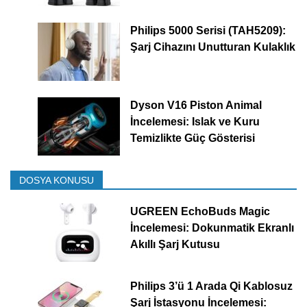
Philips 5000 Serisi (TAH5209):
Şarj Cihazını Unutturan Kulaklık
Dyson V16 Piston Animal
İncelemesi: Islak ve Kuru
Temizlikte Güç Gösterisi
DOSYA KONUSU
UGREEN EchoBuds Magic
İncelemesi: Dokunmatik Ekranlı
Akıllı Şarj Kutusu
Philips 3’ü 1 Arada Qi Kablosuz
Şarj İstasyonu İncelemesi: