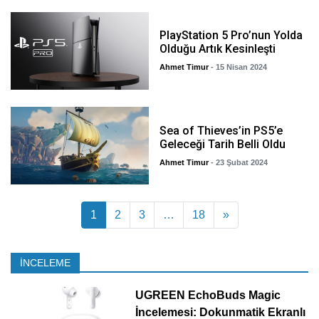
PlayStation 5 Pro’nun Yolda
Olduğu Artık Kesinleşti
Ahmet Timur
- 15 Nisan 2024
Sea of Thieves’in PS5’e
Geleceği Tarih Belli Oldu
Ahmet Timur
- 23 Şubat 2024
Yazı dolaşımı
1
2
3
…
18
»
İNCELEME
UGREEN EchoBuds Magic
İncelemesi: Dokunmatik Ekranlı