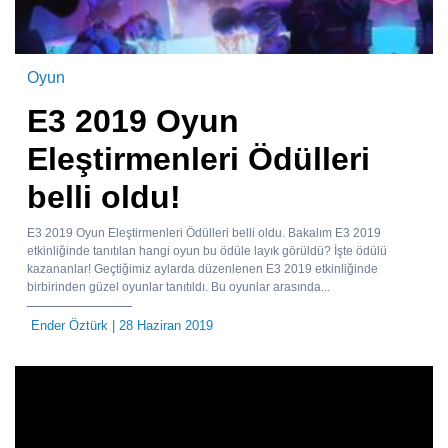
Oyun
E3 2019 Oyun
Eleştirmenleri Ödülleri
belli oldu!
E3 2019 Oyun Eleştirmenleri Ödülleri belli oldu. Bakalım E3 2019
etkinliğinde tanıtılan hangi oyun bu ödüle layık görüldü? İşte ödülü
kazananlar! Geçtiğimiz aylarda düzenlenen E3 2019 etkinliğinde
birbirinden güzel oyunlar tanıtıldı. Bu oyunlar arasında...
Ender Öztürk
| 28 Haziran 2019