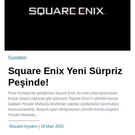
Gundem
Square Enix Yeni Sürpriz
Peşinde!
Final Fantasy’nin geliştiricisi Square Enix, bu mali yılda oyunculara
birçok sürpriz yapacak gibi görünyor. Square Enix’in yönetim kurulu
başkanı Yosuke Matsuda tarafından yapılan açıklamalar oyunculara
heyecanlandırdı. Başarılı oyun stüdyosunun yönetim kurulu başkanı
Yosuke Matsuda,...
Mücahit Aytekin
| 19 Mart 2015