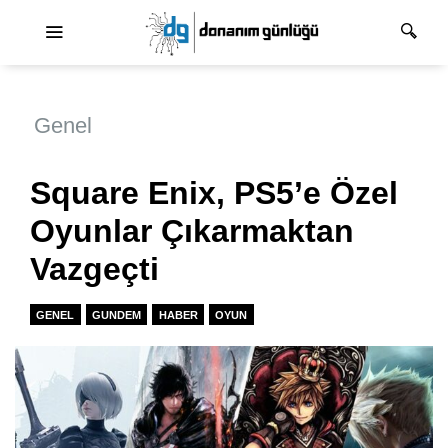
Ana dolaşım
Genel
Square Enix, PS5’e Özel
Oyunlar Çıkarmaktan
Vazgeçti
GENEL
GUNDEM
HABER
OYUN