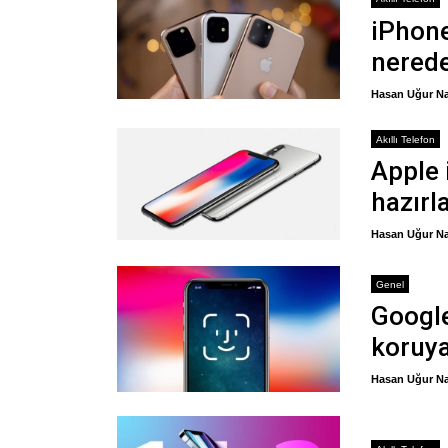
iPhone
nerede
Hasan Uğur Na
Akıllı Telefon
Apple 
hazırl
Hasan Uğur Na
Genel
Google,
koruy
Hasan Uğur Na