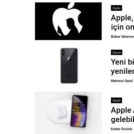
Apple
Apple,
için on
Bahar Vatanse
Genel
Yeni b
yenile
Mahmut Saral
Apple
Apple
gelebil
Ender Öztürk