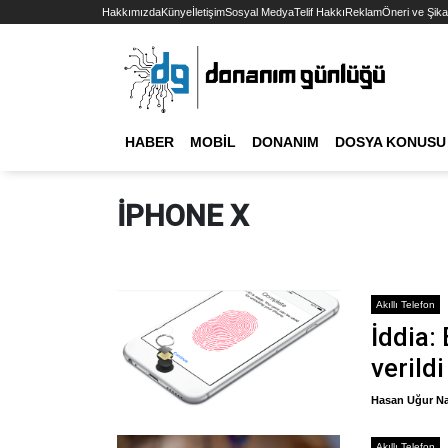
Hakkımızda
Künye
İletişim
Sosyal Medya
Telif Hakkı
Reklam
Öneri ve Şika
HABER
MOBIL
DONANIM
DOSYA KONUSU
IPHONE X
Akıllı Telefon
İddia: 
verildi
Hasan Uğur Na
Akıllı Telefon