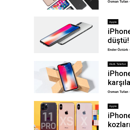
Osman Tufan
Apple
iPhone
düştü!
Ender Öztürk
Akıllı Telefon
iPhone
karşıl
Osman Tufan
Apple
iPhone
kozları