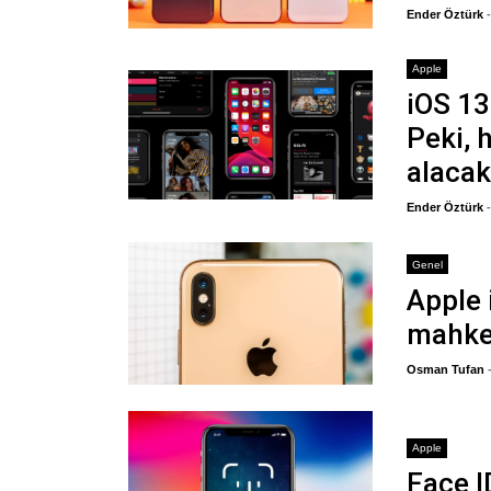
Ender Öztürk
Apple
iOS 13
Peki, 
alaca
Ender Öztürk
Genel
Apple
mahke
Osman Tufan
Apple
Face I