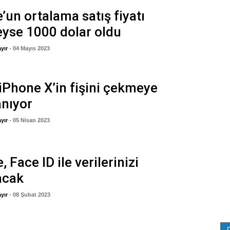
’un ortalama satış fiyatı
yse 1000 dolar oldu
yır
- 04 Mayıs 2023
iPhone X’in fişini çekmeye
anıyor
yır
- 05 Nisan 2023
 Face ID ile verilerinizi
acak
yır
- 08 Şubat 2023