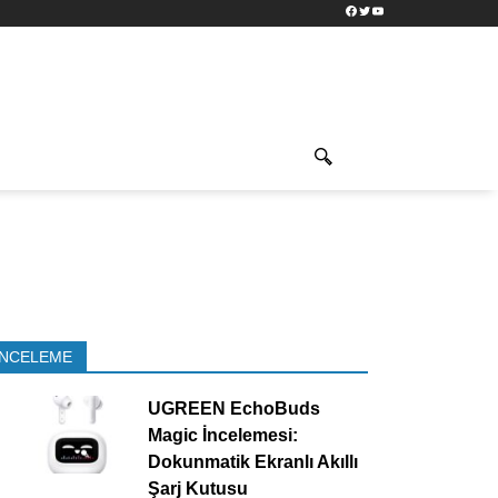
Facebook
Twitter
YouTube
İNCELEME
UGREEN EchoBuds
Magic İncelemesi:
Dokunmatik Ekranlı Akıllı
Şarj Kutusu