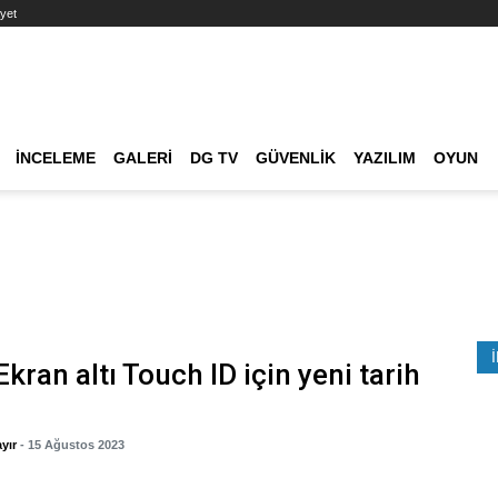
yet
Ana dolaşım
İNCELEME
GALERI
DG TV
GÜVENLIK
YAZILIM
OYUN
Etkinlik Ara
Ekran altı Touch ID için yeni tarih
yır
- 15 Ağustos 2023