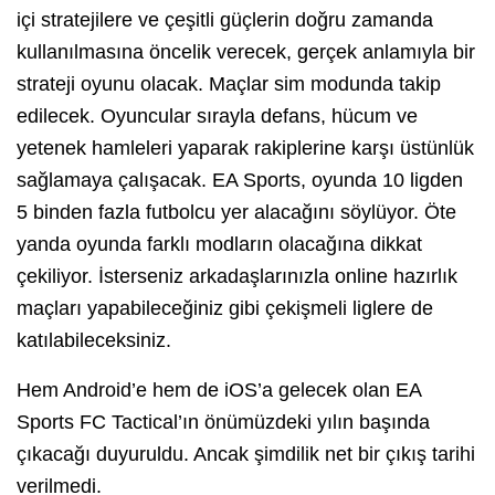
içi stratejilere ve çeşitli güçlerin doğru zamanda
kullanılmasına öncelik verecek, gerçek anlamıyla bir
strateji oyunu olacak. Maçlar sim modunda takip
edilecek. Oyuncular sırayla defans, hücum ve
yetenek hamleleri yaparak rakiplerine karşı üstünlük
sağlamaya çalışacak. EA Sports, oyunda 10 ligden
5 binden fazla futbolcu yer alacağını söylüyor. Öte
yanda oyunda farklı modların olacağına dikkat
çekiliyor. İsterseniz arkadaşlarınızla online hazırlık
maçları yapabileceğiniz gibi çekişmeli liglere de
katılabileceksiniz.
Hem Android’e hem de iOS’a gelecek olan EA
Sports FC Tactical’ın önümüzdeki yılın başında
çıkacağı duyuruldu. Ancak şimdilik net bir çıkış tarihi
verilmedi.