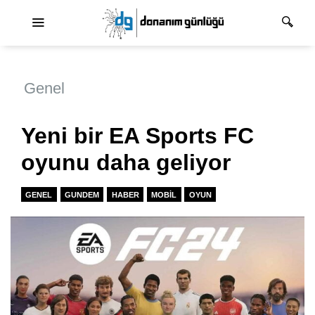
Ana dolaşım
Genel
Yeni bir EA Sports FC
oyunu daha geliyor
GENEL
GUNDEM
HABER
MOBIL
OYUN