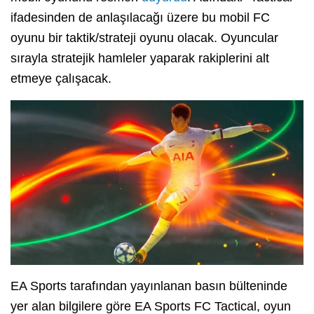
ifadesinden de anlaşılacağı üzere bu mobil FC
oyunu bir taktik/strateji oyunu olacak. Oyuncular
sırayla stratejik hamleler yaparak rakiplerini alt
etmeye çalışacak.
EA Sports tarafından yayınlanan basın bülteninde
yer alan bilgilere göre EA Sports FC Tactical, oyun