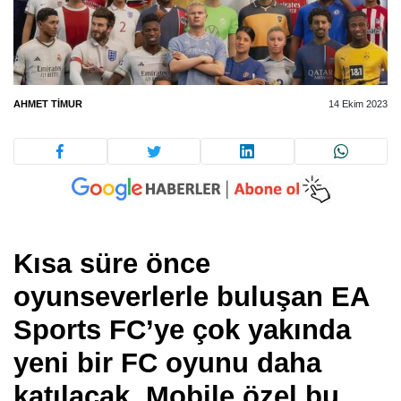
AHMET TIMUR
14 Ekim 2023
Kısa süre önce
oyunseverlerle buluşan EA
Sports FC’ye çok yakında
yeni bir FC oyunu daha
katılacak. Mobile özel bu