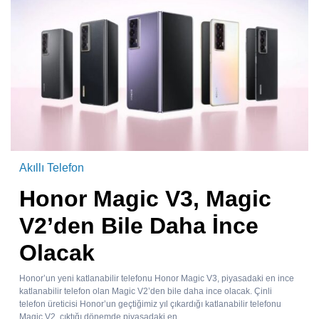
Akıllı Telefon
Honor Magic V3, Magic
V2’den Bile Daha İnce
Olacak
Honor’un yeni katlanabilir telefonu Honor Magic V3, piyasadaki en ince
katlanabilir telefon olan Magic V2’den bile daha ince olacak. Çinli
telefon üreticisi Honor’un geçtiğimiz yıl çıkardığı katlanabilir telefonu
Magic V2, çıktığı dönemde piyasadaki en...