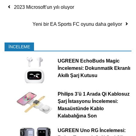
Yazı dolaşımı
2023 Microsoft’un yılı oluyor
Yeni bir EA Sports FC oyunu daha geliyor
İNCELEME
UGREEN EchoBuds Magic
İncelemesi: Dokunmatik Ekranlı
Akıllı Şarj Kutusu
Philips 3’ü 1 Arada Qi Kablosuz
Şarj İstasyonu İncelemesi:
Masaüstünde Kablo
Kalabalığına Son
UGREEN Uno RG İncelemesi: