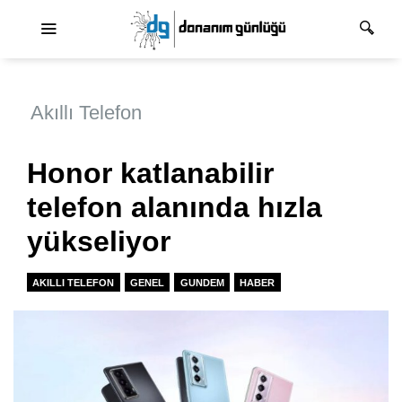
Ana dolaşım
Akıllı Telefon
Honor katlanabilir
telefon alanında hızla
yükseliyor
AKILLI TELEFON
GENEL
GUNDEM
HABER