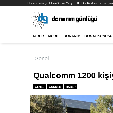
Hakkımızda
Künye
İletişim
Sosyal Medya
Telif Hakkı
Reklam
Öneri ve Şika
HABER
MOBIL
DONANIM
DOSYA KONUSU
Genel
Qualcomm 1200 kişiyi
GENEL
GUNDEM
HABER