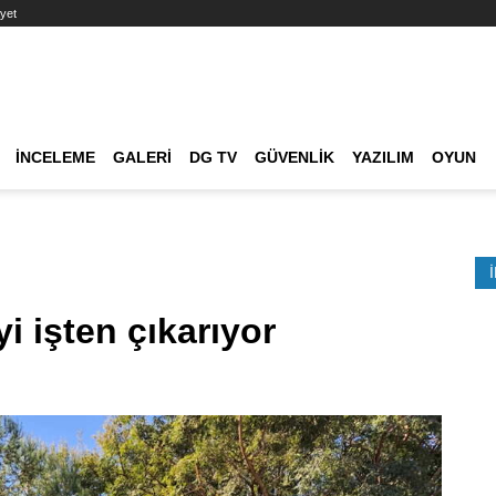
yet
Ana dolaşım
İNCELEME
GALERI
DG TV
GÜVENLIK
YAZILIM
OYUN
Etkinlik Ara
 işten çıkarıyor