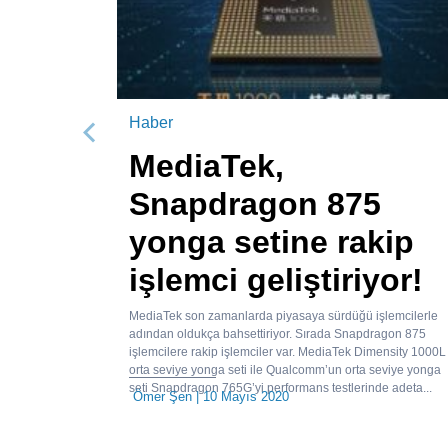
Haber
Önceki
MediaTek,
Snapdragon 875
yonga setine rakip
işlemci geliştiriyor!
MediaTek son zamanlarda piyasaya sürdüğü işlemcilerle
adından oldukça bahsettiriyor. Sırada Snapdragon 875
işlemcilere rakip işlemciler var. MediaTek Dimensity 1000L
orta seviye yonga seti ile Qualcomm’un orta seviye yonga
seti Snapdragon 765G’yi performans testlerinde adeta...
Ömer Şen
| 10 Mayıs 2020