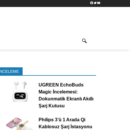
Facebook
Twitter
YouTube
İNCELEME
UGREEN EchoBuds
Magic İncelemesi:
Dokunmatik Ekranlı Akıllı
Şarj Kutusu
Philips 3’ü 1 Arada Qi
Kablosuz Şarj İstasyonu