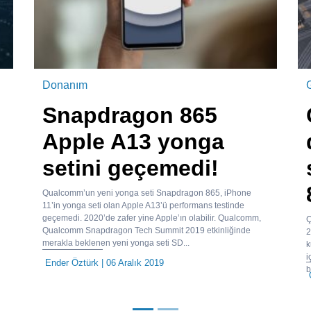
Donanım
Snapdragon 865
Apple A13 yonga
setini geçemedi!
Qualcomm’un yeni yonga seti Snapdragon 865, iPhone
11’in yonga seti olan Apple A13’ü performans testinde
geçemedi. 2020’de zafer yine Apple’ın olabilir. Qualcomm,
Ç
Qualcomm Snapdragon Tech Summit 2019 etkinliğinde
2
merakla beklenen yeni yonga seti SD...
k
i
Ender Öztürk
| 06 Aralık 2019
b