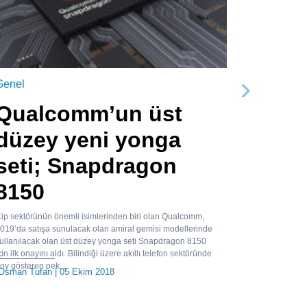
Genel
Sonraki
Qualcomm’un üst
düzey yeni yonga
seti; Snapdragon
8150
ip sektörünün önemli isimlerinden biri olan Qualcomm,
019’da satışa sunulacak olan amiral gemisi modellerinde
ullanılacak olan üst düzey yonga seti Snapdragon 8150
çin ilk onayını aldı. Bilindiği üzere akıllı telefon sektöründe
oy gösteren pek...
Osman Tufan
| 05 Ekim 2018