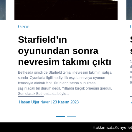
Genel
Starfield’ın
oyunundan sonra
nevresim takımı çıktı
S
d
a
Bethesda şimdi de Starfield temalı nevresim takımını satışa
e
sundu. Oyunlarla ilgili hediyelik eşyaların veya oyunun
6
temasıyla alakalı farklı ürünlerin satışa sunulması
şaşırılacak bir durum değil. Yıllardır birçok örneğini gördük.
Son olarak Bethesda da böyle...
Hasan Uğur Nayır
| 23 Kasım 2023
Hakkımızda
Künye
İle