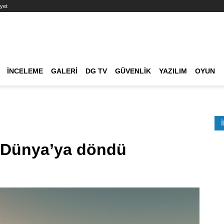
yet
Ana dolaşım
İNCELEME
GALERI
DG TV
GÜVENLIK
YAZILIM
OYUN
Etkinlik Ara
a Dünya’ya döndü