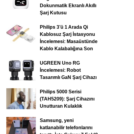
Dokunmatik Ekranlı Akıllı
Şarj Kutusu
Philips 3’ü 1 Arada Qi
Kablosuz Şarj İstasyonu
İncelemesi: Masaüstünde
Kablo Kalabalığına Son
UGREEN Uno RG
İncelemesi: Robot
Tasarımlı GaN Şarj Cihazı
Philips 5000 Serisi
(TAH5209): Şarj Cihazını
Unutturan Kulaklık
Samsung, yeni
katlanabilir telefonlarını