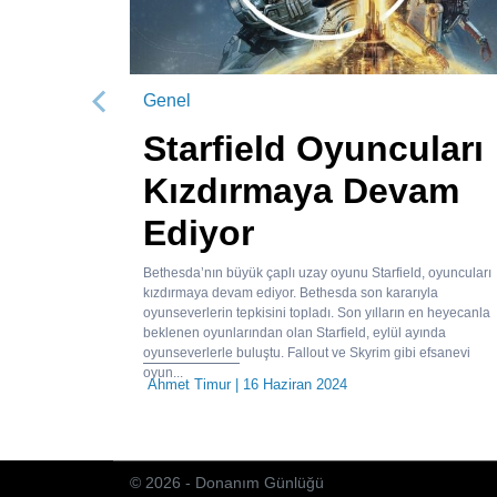
Genel
Önceki
Starfield Oyuncuları
Kızdırmaya Devam
Ediyor
Bethesda’nın büyük çaplı uzay oyunu Starfield, oyuncuları
kızdırmaya devam ediyor. Bethesda son kararıyla
oyunseverlerin tepkisini topladı. Son yılların en heyecanla
beklenen oyunlarından olan Starfield, eylül ayında
oyunseverlerle buluştu. Fallout ve Skyrim gibi efsanevi
oyun...
Ahmet Timur
| 16 Haziran 2024
© 2026 - Donanım Günlüğü