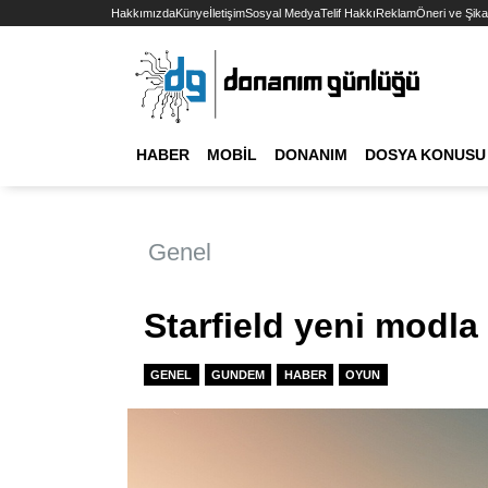
Hakkımızda
Künye
İletişim
Sosyal Medya
Telif Hakkı
Reklam
Öneri ve Şika
HABER
MOBIL
DONANIM
DOSYA KONUSU
Genel
Starfield yeni modl
GENEL
GUNDEM
HABER
OYUN