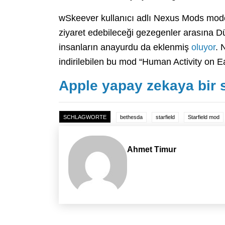
wSkeever kullanıcı adlı Nexus Mods modcu
ziyaret edebileceği gezegenler arasına D
insanların anayurdu da eklenmiş
oluyor
. 
indirilebilen bu mod “Human Activity on Ea
Apple yapay zekaya bir 
SCHLAGWORTE
bethesda
starfield
Starfield mod
Ahmet Timur