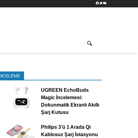
Facebook
Twitter
YouTube
İNCELEME
UGREEN EchoBuds
Magic İncelemesi:
Dokunmatik Ekranlı Akıllı
Şarj Kutusu
Philips 3’ü 1 Arada Qi
Kablosuz Şarj İstasyonu