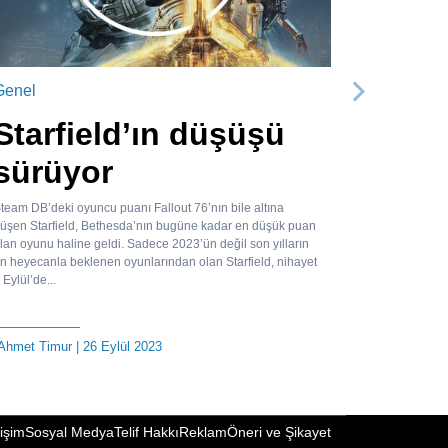
Genel
Sonraki
Starfield’ın düşüşü
sürüyor
team DB’deki oyuncu puanı Fallout 76’nın bile altına
üşen Starfield, Bethesda’nın bugüne kadar en düşük puan
lan oyunu haline geldi. Sadece 2023’ün değil son yılların
n heyecanla beklenen oyunlarından olan Starfield, nihayet
 Eylül’de...
Ahmet Timur
| 26 Eylül 2023
tişim
Sosyal Medya
Telif Hakkı
Reklam
Öneri ve Şikayet