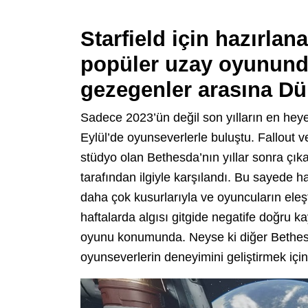
Starfield için hazırla
popüler uzay oyununda
gezegenler arasına Dün
Sadece 2023’ün değil son yılların en heye
Eylül’de oyunseverlerle buluştu. Fallout v
stüdyo olan Bethesda’nın yıllar sonra çıkar
tarafından ilgiyle karşılandı. Bu sayede h
daha çok kusurlarıyla ve oyuncuların eleş
haftalarda algısı gitgide negatife doğru 
oyunu konumunda. Neyse ki diğer Bethes
oyunseverlerin deneyimini geliştirmek iç