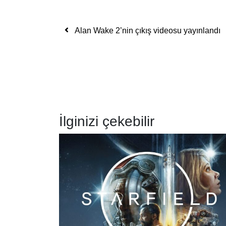
Yazı dolaşımı
Alan Wake 2’nin çıkış videosu yayınlandı
İlginizi çekebilir