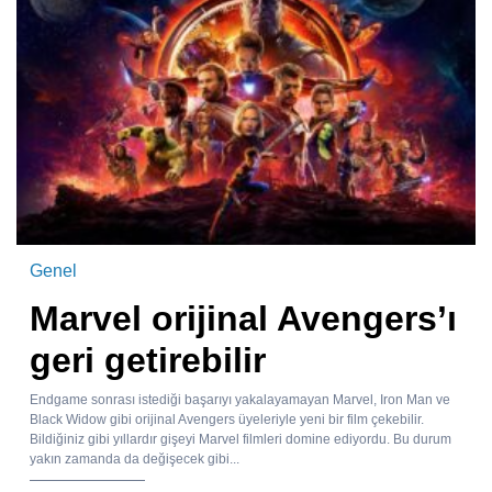
Genel
Marvel orijinal Avengers’ı
geri getirebilir
Endgame sonrası istediği başarıyı yakalayamayan Marvel, Iron Man ve
Black Widow gibi orijinal Avengers üyeleriyle yeni bir film çekebilir.
Bildiğiniz gibi yıllardır gişeyi Marvel filmleri domine ediyordu. Bu durum
yakın zamanda da değişecek gibi...