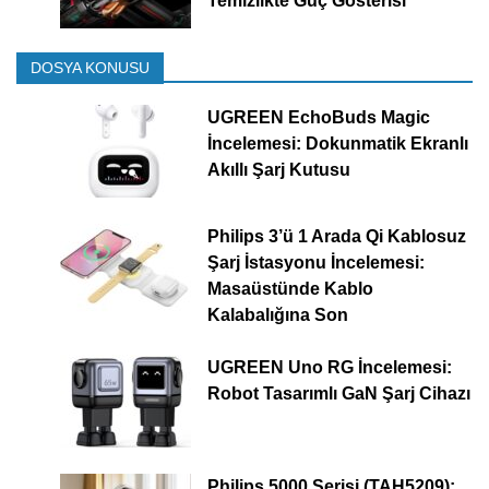
Temizlikte Güç Gösterisi
DOSYA KONUSU
UGREEN EchoBuds Magic
İncelemesi: Dokunmatik Ekranlı
Akıllı Şarj Kutusu
Philips 3’ü 1 Arada Qi Kablosuz
Şarj İstasyonu İncelemesi:
Masaüstünde Kablo
Kalabalığına Son
UGREEN Uno RG İncelemesi:
Robot Tasarımlı GaN Şarj Cihazı
Philips 5000 Serisi (TAH5209):