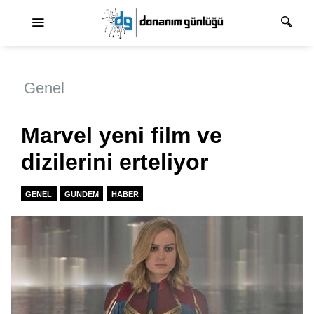
Ana dolaşım
Genel
Marvel yeni film ve
dizilerini erteliyor
GENEL
GUNDEM
HABER