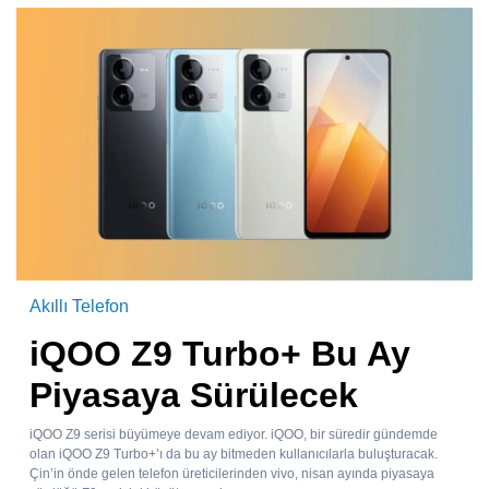
Akıllı Telefon
iQOO Z9 Turbo+ Bu Ay
Piyasaya Sürülecek
iQOO Z9 serisi büyümeye devam ediyor. iQOO, bir süredir gündemde
olan iQOO Z9 Turbo+’ı da bu ay bitmeden kullanıcılarla buluşturacak.
Çin’in önde gelen telefon üreticilerinden vivo, nisan ayında piyasaya