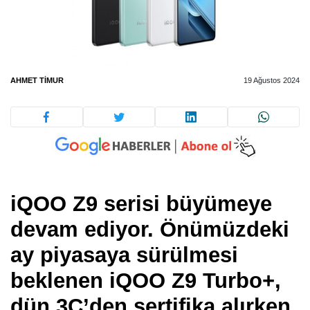
AHMET TIMUR
19 Ağustos 2024
iQOO Z9 serisi büyümeye
devam ediyor. Önümüzdeki
ay piyasaya sürülmesi
beklenen iQOO Z9 Turbo+,
dün 3C’den sertifika alırken