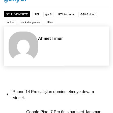
SCHLAGWORTE
FBI
gta 6
GTA 6 sızıntı
GTA 6 video
hacker
rockstar games
Uber
Ahmet Timur
Yazı dolaşımı
iPhone 14 Pro satışları domine etmeye devam
edecek
Google Pixel 7 Pro ön siparişleri, lansman