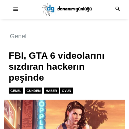
Ana dolaşım
Genel
FBI, GTA 6 videolarını
sızdıran hackerın
peşinde
GENEL
GUNDEM
HABER
OYUN