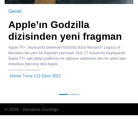
Genel
Apple’ın Godzilla
dizisinden yeni fragman
Apple TV+, heyecanla beklenen Godzilla dizisi Monarch: Legacy of
Monsters’tan yeni bir fragman yayınladı. Dizi, 17 Kasım’da başlayacak.
Apple TV+ adlı dijital platformu ile eğlence sektörüne dev bir adım atan
Amerikalı teknoloji devi Apple,...
Ahmet Timur
| 13 Ekim 2023
© 2026 - Donanım Günlüğü