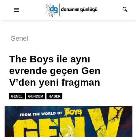
Ana dolaşım
Genel
The Boys ile aynı
evrende geçen Gen
V’den yeni fragman
GENEL
GUNDEM
HABER