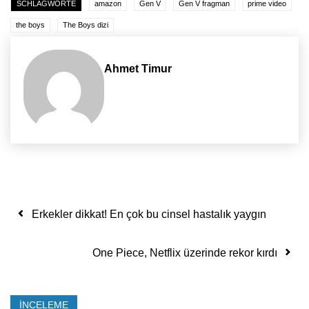
SCHLAGWORTE
amazon
Gen V
Gen V fragman
prime video
the boys
The Boys dizi
Ahmet Timur
Yazı dolaşımı
Erkekler dikkat! En çok bu cinsel hastalık yaygın
One Piece, Netflix üzerinde rekor kırdı
İNCELEME