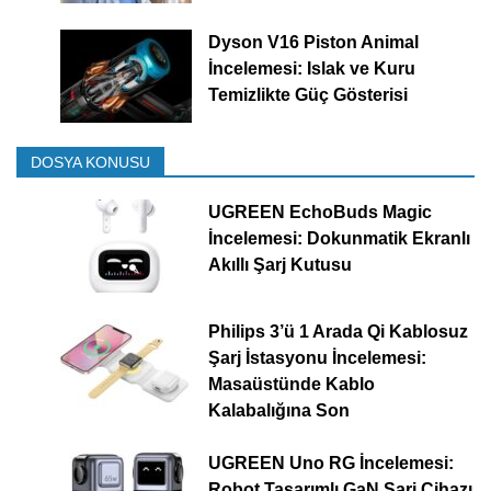
Dyson V16 Piston Animal
İncelemesi: Islak ve Kuru
Temizlikte Güç Gösterisi
DOSYA KONUSU
UGREEN EchoBuds Magic
İncelemesi: Dokunmatik Ekranlı
Akıllı Şarj Kutusu
Philips 3’ü 1 Arada Qi Kablosuz
Şarj İstasyonu İncelemesi:
Masaüstünde Kablo
Kalabalığına Son
UGREEN Uno RG İncelemesi:
Robot Tasarımlı GaN Şarj Cihazı