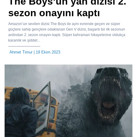
The Boys’un yan dizisi 2.
sezon onayını kaptı
Amazon’un sevilen dizisi The Boys ile aynı evrende geçen ve süper
güçlere sahip gençlere odaklanan Gen V dizisi, başarılı bir ilk sezonun
ardından 2. sezon onayını kaptı. Süper kahraman hikayelerine oldukça
karanlık ve şiddet...
Ahmet Timur
| 19 Ekim 2023