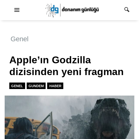
Ana dolaşım
Genel
Apple’ın Godzilla
dizisinden yeni fragman
GENEL
GUNDEM
HABER