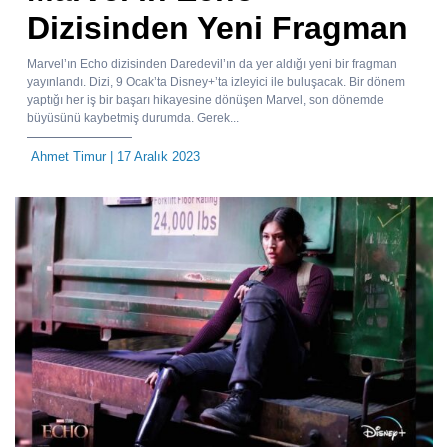
Dizisinden Yeni Fragman
Marvel’ın Echo dizisinden Daredevil’ın da yer aldığı yeni bir fragman
yayınlandı. Dizi, 9 Ocak’ta Disney+’ta izleyici ile buluşacak. Bir dönem
yaptığı her iş bir başarı hikayesine dönüşen Marvel, son dönemde
büyüsünü kaybetmiş durumda. Gerek...
Ahmet Timur
| 17 Aralık 2023