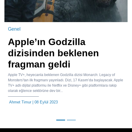
Genel
Apple’ın Godzilla
dizisinden beklenen
fragman geldi
Apple TV+, heyecanla beklenen Godzilla dizisi Monarch: Legacy of
Monsters’tan ilk fragmanı yayınladı. Dizi, 17 Kasım’da başlayacak. Apple
TV+ adlı dijital platformu ile Netflix ve Disney+ gibi platformlara rakip
olarak eğlence sektörüne dev bir...
Ahmet Timur
| 08 Eylül 2023