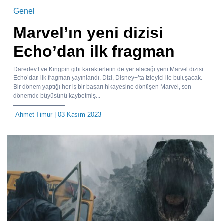
Genel
Marvel’ın yeni dizisi
Echo’dan ilk fragman
Daredevil ve Kingpin gibi karakterlerin de yer alacağı yeni Marvel dizisi
Echo’dan ilk fragman yayınlandı. Dizi, Disney+’ta izleyici ile buluşacak.
Bir dönem yaptığı her iş bir başarı hikayesine dönüşen Marvel, son
dönemde büyüsünü kaybetmiş...
Ahmet Timur
| 03 Kasım 2023