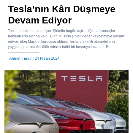
Tesla’nın Kârı Düşmeye
Devam Ediyor
Tesla’nın sorunları bitmiyor. Şirketin bugün açıkladığı mali sonuçlar
beklentilerin altında kaldı. Elon Musk’ın şirketi değer kaybetmeye devam
ediyor. Elon Musk’ın kurucusu olduğu Tesla, elektrikli otomobillerin
yaygınlaşmasına öncülük ederek tarihi bir başarıya imza attı. Bu...
Ahmet Timur
| 24 Nisan 2024