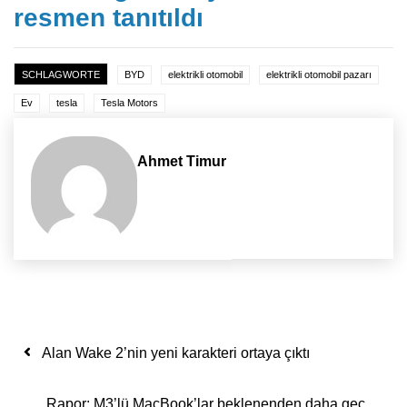
resmen tanıtıldı
SCHLAGWORTE
BYD
elektrikli otomobil
elektrikli otomobil pazarı
Ev
tesla
Tesla Motors
Ahmet Timur
Yazı dolaşımı
Alan Wake 2’nin yeni karakteri ortaya çıktı
Rapor: M3’lü MacBook’lar beklenenden daha geç