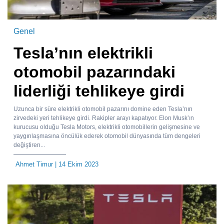
Genel
Tesla’nın elektrikli
otomobil pazarındaki
liderliği tehlikeye girdi
Uzunca bir süre elektrikli otomobil pazarını domine eden Tesla’nın
zirvedeki yeri tehlikeye girdi. Rakipler arayı kapatıyor. Elon Musk’ın
kurucusu olduğu Tesla Motors, elektrikli otomobillerin gelişmesine ve
yaygınlaşmasına öncülük ederek otomobil dünyasında tüm dengeleri
değiştiren...
Ahmet Timur
| 14 Ekim 2023