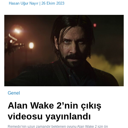
Hasan Uğur Nayır
| 26 Ekim 2023
Genel
Alan Wake 2’nin çıkış
videosu yayınlandı
Remedy’nin uzun zamandır beklenen oyunu Alan Wake 2 için ön