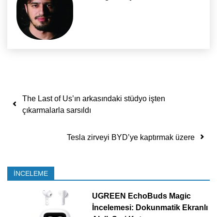
Yazı dolaşımı
The Last of Us’ın arkasındaki stüdyo işten
çıkarmalarla sarsıldı
Tesla zirveyi BYD’ye kaptırmak üzere
İNCELEME
UGREEN EchoBuds Magic
İncelemesi: Dokunmatik Ekranlı