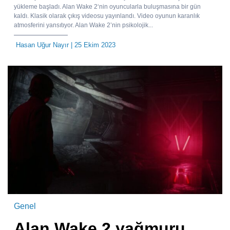
yükleme başladı. Alan Wake 2‘nin oyuncularla buluşmasına bir gün
kaldı. Klasik olarak çıkış videosu yayınlandı. Video oyunun karanlık
atmosferini yansıtıyor. Alan Wake 2’nin psikolojik...
Hasan Uğur Nayır
| 25 Ekim 2023
Genel
Alan Wake 2 yağmuru