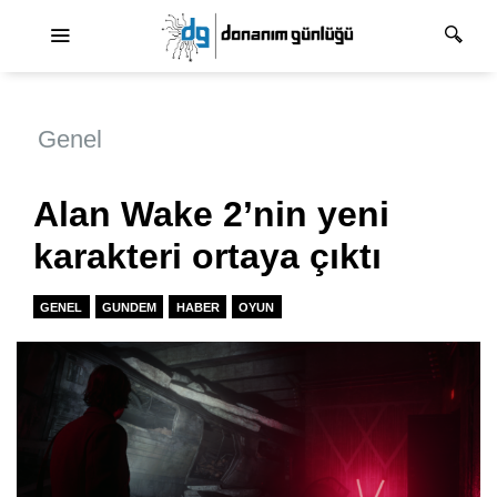
Ana dolaşım
Genel
Alan Wake 2’nin yeni
karakteri ortaya çıktı
GENEL
GUNDEM
HABER
OYUN