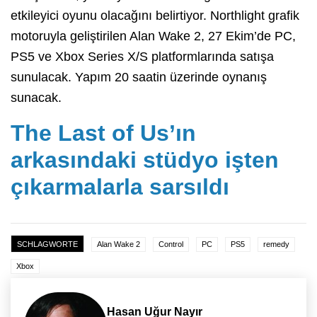
etkileyici oyunu olacağını belirtiyor. Northlight grafik
motoruyla geliştirilen Alan Wake 2, 27 Ekim’de PC,
PS5 ve Xbox Series X/S platformlarında satışa
sunulacak. Yapım 20 saatin üzerinde oynanış
sunacak.
The Last of Us’ın
arkasındaki stüdyo işten
çıkarmalarla sarsıldı
SCHLAGWORTE
Alan Wake 2
Control
PC
PS5
remedy
Xbox
Hasan Uğur Nayır