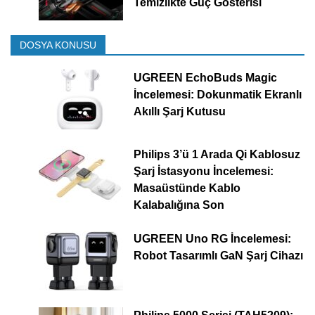
Temizlikte Güç Gösterisi
DOSYA KONUSU
UGREEN EchoBuds Magic
İncelemesi: Dokunmatik Ekranlı
Akıllı Şarj Kutusu
Philips 3’ü 1 Arada Qi Kablosuz
Şarj İstasyonu İncelemesi:
Masaüstünde Kablo
Kalabalığına Son
UGREEN Uno RG İncelemesi:
Robot Tasarımlı GaN Şarj Cihazı