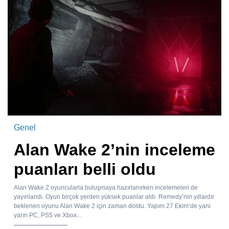
Genel
Alan Wake 2’nin inceleme
puanları belli oldu
Alan Wake 2 oyuncularla buluşmaya hazırlanırken incelemeleri de
yayınlandı. Oyun birçok yerden yüksek puanlar aldı. Remedy’nin yıllardır
beklenen oyunu Alan Wake 2 için zaman doldu. Yapım 27 Ekim’de yani
yarın PC, PS5 ve Xbox...