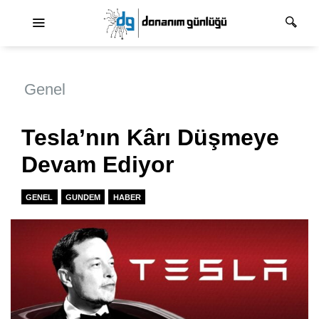
Ana dolaşım
Genel
Tesla’nın Kârı Düşmeye
Devam Ediyor
GENEL
GUNDEM
HABER