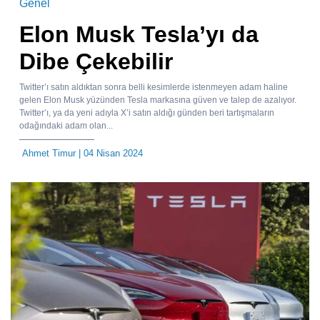
Genel
Elon Musk Tesla’yı da
Dibe Çekebilir
Twitter’ı satın aldıktan sonra belli kesimlerde istenmeyen adam haline
gelen Elon Musk yüzünden Tesla markasına güven ve talep de azalıyor.
Twitter’ı, ya da yeni adıyla X’i satın aldığı günden beri tartışmaların
odağındaki adam olan...
Ahmet Timur
| 04 Nisan 2024