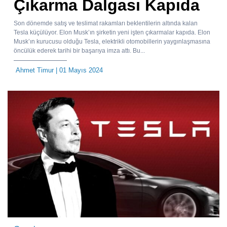
Çıkarma Dalgası Kapıda
Son dönemde satış ve teslimat rakamları beklentilerin altında kalan
Tesla küçülüyor. Elon Musk’ın şirketin yeni işten çıkarmalar kapıda. Elon
Musk’ın kurucusu olduğu Tesla, elektrikli otomobillerin yaygınlaşmasına
öncülük ederek tarihi bir başarıya imza attı. Bu...
Ahmet Timur
| 01 Mayıs 2024