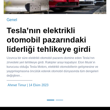
Genel
Tesla’nın elektrikli
otomobil pazarındaki
liderliği tehlikeye girdi
Uzunca bir süre elektrikli otomobil pazarını domine eden Tesla’nın
zirvedeki yeri tehlikeye girdi. Rakipler arayı kapatıyor. Elon Musk’ın
kurucusu olduğu Tesla Motors, elektrikli otomobillerin gelişmesine ve
yaygınlaşmasına öncülük ederek otomobil dünyasında tüm dengeleri
değiştiren...
Ahmet Timur
| 14 Ekim 2023