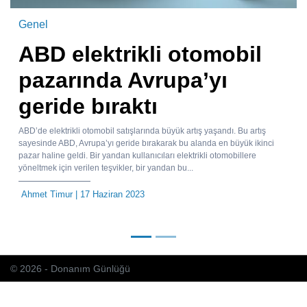
Genel
ABD elektrikli otomobil
pazarında Avrupa’yı
geride bıraktı
ABD’de elektrikli otomobil satışlarında büyük artış yaşandı. Bu artış
sayesinde ABD, Avrupa’yı geride bırakarak bu alanda en büyük ikinci
pazar haline geldi. Bir yandan kullanıcıları elektrikli otomobillere
yöneltmek için verilen teşvikler, bir yandan bu...
Ahmet Timur
| 17 Haziran 2023
© 2026 - Donanım Günlüğü