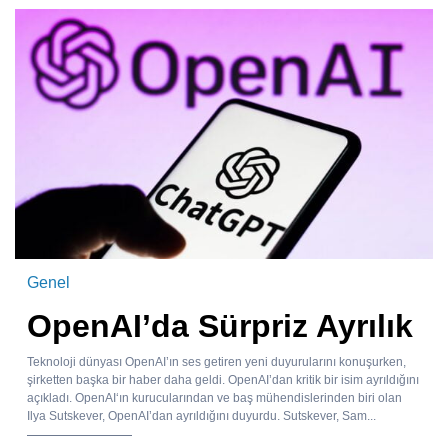
Genel
OpenAI’da Sürpriz Ayrılık
Teknoloji dünyası OpenAI’ın ses getiren yeni duyurularını konuşurken,
şirketten başka bir haber daha geldi. OpenAI’dan kritik bir isim ayrıldığını
açıkladı. OpenAI‘ın kurucularından ve baş mühendislerinden biri olan
Ilya Sutskever, OpenAI’dan ayrıldığını duyurdu. Sutskever, Sam...