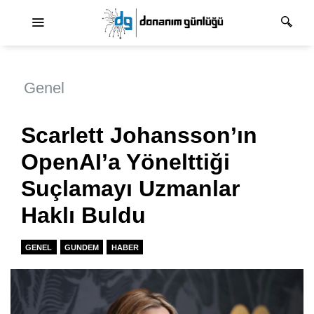
Ana dolaşım
Genel
Scarlett Johansson’ın
OpenAI’a Yönelttiği
Suçlamayı Uzmanlar
Haklı Buldu
GENEL
GUNDEM
HABER