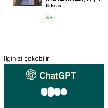
Fold8, Ultra ve Galaxy Z Flip 8’e
ilk bakış
İlginizi çekebilir