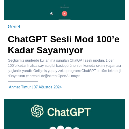
Genel
ChatGPT Sesli Mod 100’e
Kadar Sayamıyor
Geçtiğimiz günlerde kullanıma sunulan ChatGPT sesli modun, 1’den
100’e kadar hızlıca sayma gibi basit görünen bir konuda sıkıntı yaşaması
şaşkınlık yarattı. Gelişmiş yapay zeka programı ChatGPT ile tüm teknoloji
dünyasının çehresini değiştiren OpenAI, mayıs...
Ahmet Timur
| 07 Ağustos 2024