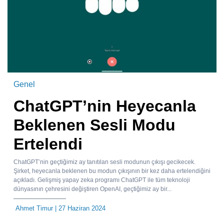
Genel
ChatGPT’nin Heyecanla
Beklenen Sesli Modu
Ertelendi
ChatGPT’nin geçtiğimiz ay tanıtılan sesli modunun çıkışı gecikecek.
Şirket, heyecanla beklenen bu modun çıkışının bir kez daha ertelendiğini
açıkladı. Gelişmiş yapay zeka programı ChatGPT ile tüm teknoloji
dünyasının çehresini değiştiren OpenAI, geçtiğimiz ay bir...
Ahmet Timur
| 27 Haziran 2024