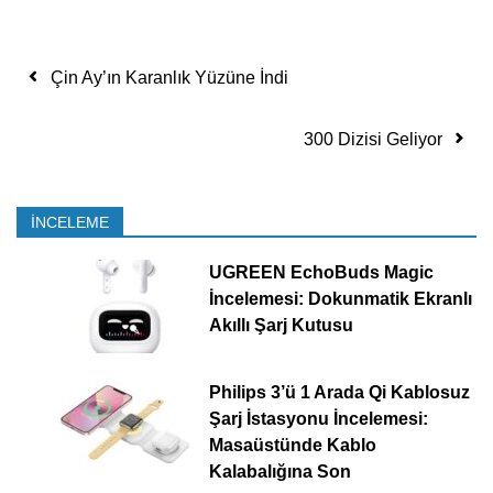
Yazı dolaşımı
Çin Ay’ın Karanlık Yüzüne İndi
300 Dizisi Geliyor
İNCELEME
UGREEN EchoBuds Magic
İncelemesi: Dokunmatik Ekranlı
Akıllı Şarj Kutusu
Philips 3’ü 1 Arada Qi Kablosuz
Şarj İstasyonu İncelemesi:
Masaüstünde Kablo
Kalabalığına Son