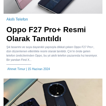
Akıllı Telefon
Oppo F27 Pro+ Resmi
Olarak Tanıtıldı
Şık tasarımı ve suya dayanıklı yapısıyla dikkat çeken Oppo F27 Pro+,
dün düzenlenen etkinlikle resmi olarak tanıtıldı. Çin’in önde gelen
telefon üreticilerinden Oppo, bu yıl akıllı telefon pazarında hız kesmiyor.
Bir yandan Find X...
Ahmet Timur
| 15 Haziran 2024