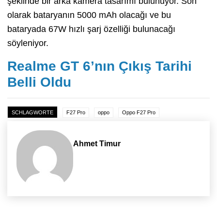
şeklinde bir arka kamera tasarımı bulunuyor. Son
olarak bataryanın 5000 mAh olacağı ve bu
bataryada 67W hızlı şarj özelliği bulunacağı
söyleniyor.
Realme GT 6’nın Çıkış Tarihi
Belli Oldu
SCHLAGWORTE
F27 Pro
oppo
Oppo F27 Pro
Ahmet Timur