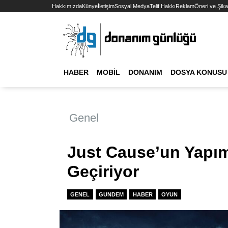
Hakkımızda
Künye
İletişim
Sosyal Medya
Telif Hakkı
Reklam
Öneri ve Şika
HABER
MOBIL
DONANIM
DOSYA KONUSU
Genel
Just Cause’un Yapım
Geçiriyor
GENEL
GUNDEM
HABER
OYUN