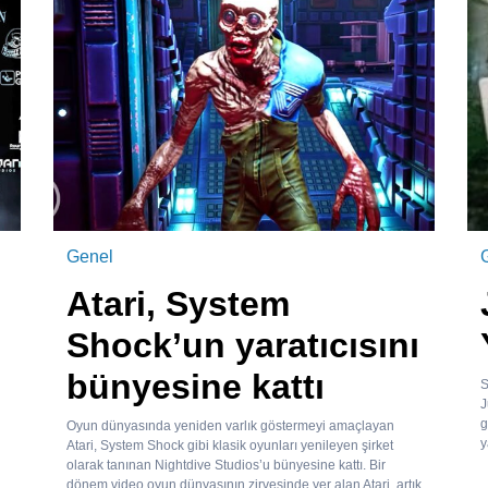
Genel
Atari, System
Shock’un yaratıcısını
bünyesine kattı
S
J
g
Oyun dünyasında yeniden varlık göstermeyi amaçlayan
y
Atari, System Shock gibi klasik oyunları yenileyen şirket
olarak tanınan Nightdive Studios’u bünyesine kattı. Bir
dönem video oyun dünyasının zirvesinde yer alan Atari, artık