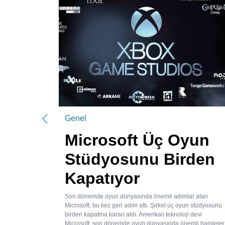
Genel
Önceki
Microsoft Üç Oyun
Stüdyosunu Birden
Kapatıyor
Son dönemde oyun dünyasında önemli adımlar atan
Microsoft, bu kez geri adım attı. Şirket üç oyun stüdyosunu
birden kapatma kararı aldı. Amerikalı teknoloji devi
Microsoft, son dönemde oyun dünyasında önemli hamleler