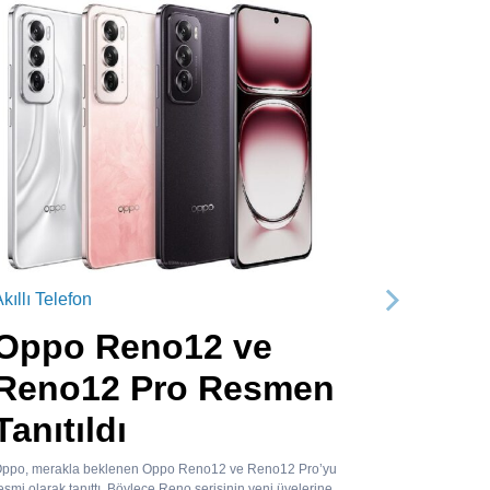
kıllı Telefon
Sonraki
Oppo Reno12 ve
Reno12 Pro Resmen
Tanıtıldı
ppo, merakla beklenen Oppo Reno12 ve Reno12 Pro’yu
esmi olarak tanıttı. Böylece Reno serisinin yeni üyelerine