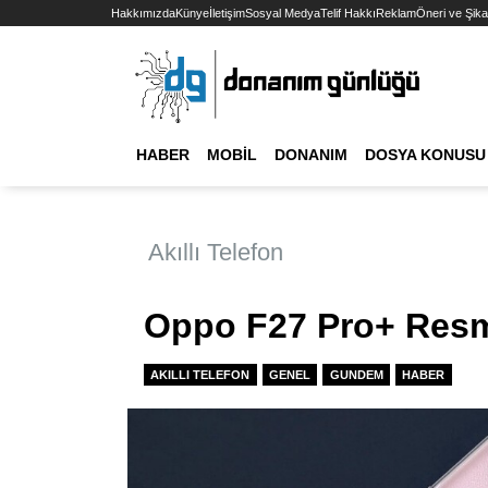
Hakkımızda
Künye
İletişim
Sosyal Medya
Telif Hakkı
Reklam
Öneri ve Şika
HABER
MOBIL
DONANIM
DOSYA KONUSU
Akıllı Telefon
Oppo F27 Pro+ Resmi
AKILLI TELEFON
GENEL
GUNDEM
HABER