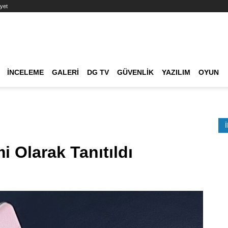
yet
Ana dolaşım
İNCELEME
GALERI
DG TV
GÜVENLIK
YAZILIM
OYUN
Etkinlik Ara
 Olarak Tanıtıldı