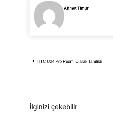
Ahmet Timur
Yazı dolaşımı
HTC U24 Pro Resmi Olarak Tanıtıldı
İlginizi çekebilir