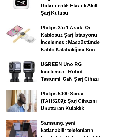
Dokunmatik Ekranlı Akıllı
Şarj Kutusu
Philips 3’ü 1 Arada Qi
Kablosuz Şarj İstasyonu
İncelemesi: Masaüstünde
Kablo Kalabalığına Son
UGREEN Uno RG
İncelemesi: Robot
Tasarımlı GaN Şarj Cihazı
Philips 5000 Serisi
(TAH5209): Şarj Cihazını
Unutturan Kulaklık
Samsung, yeni
katlanabilir telefonlarını