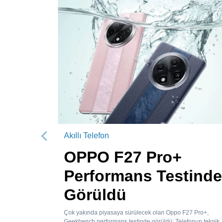
Akıllı Telefon
Önceki
OPPO F27 Pro+
Performans Testinde
Görüldü
Çok yakında piyasaya sürülecek olan Oppo F27 Pro+,
Geekbench performans testinde görüldü; Telefonun teknik