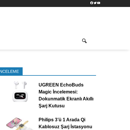
Facebook
Twitter
YouTube
İNCELEME
UGREEN EchoBuds
Magic İncelemesi:
Dokunmatik Ekranlı Akıllı
Şarj Kutusu
Philips 3’ü 1 Arada Qi
Kablosuz Şarj İstasyonu