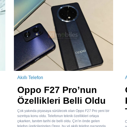
Akıllı Telefon
A
Oppo F27 Pro’nun
Özellikleri Belli Oldu
Çok yakında piyasaya sürülecek olan Oppo F27 Pro yeni bir
sızıntıya konu oldu. Telefonun teknik özellikleri ortaya
çıkarken, tanıtım tarihi de belli oldu. Çin’in önde gelen
O
telefon üreticilerinden Oppo, bu yıl akıllı telefon pazarında...
r