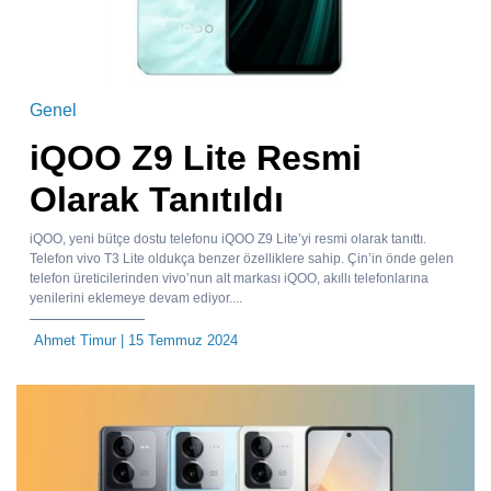
Genel
iQOO Z9 Lite Resmi
Olarak Tanıtıldı
iQOO, yeni bütçe dostu telefonu iQOO Z9 Lite’yi resmi olarak tanıttı.
Telefon vivo T3 Lite oldukça benzer özelliklere sahip. Çin’in önde gelen
telefon üreticilerinden vivo’nun alt markası iQOO, akıllı telefonlarına
yenilerini eklemeye devam ediyor....
Ahmet Timur
| 15 Temmuz 2024