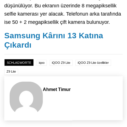
düşünülüyor. Bu ekranın üzerinde 8 megapiksellik
selfie kamerası yer alacak. Telefonun arka tarafında
ise 50 + 2 megapiksellik çift kamera bulunuyor.
Samsung Kârını 13 Katına
Çıkardı
SCHLAGWORTE
iqoo
iQOO Z9 Lite
iQOO Z9 Lite özellikler
Z9 Lite
Ahmet Timur