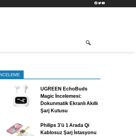
Facebook
Twitter
YouTube
İNCELEME
UGREEN EchoBuds
Magic İncelemesi:
Dokunmatik Ekranlı Akıllı
Şarj Kutusu
Philips 3’ü 1 Arada Qi
Kablosuz Şarj İstasyonu