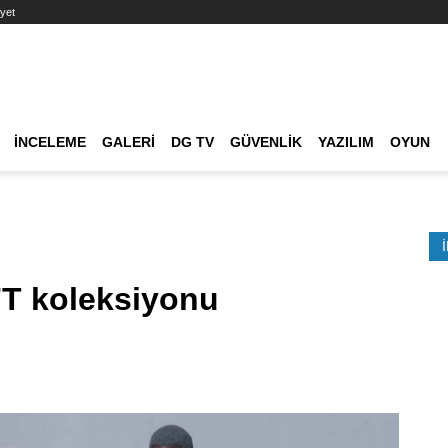
yet
Ana dolaşım
İNCELEME
GALERI
DG TV
GÜVENLIK
YAZILIM
OYUN
Etkinlik Ara
T koleksiyonu