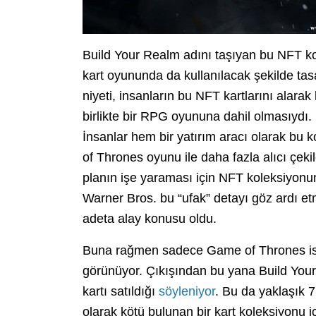
Build Your Realm adını taşıyan bu NFT kol
kart oyununda da kullanılacak şekilde tas
niyeti, insanların bu NFT kartlarını alara
birlikte bir RPG oyununa dahil olmasıydı.
İnsanlar hem bir yatırım aracı olarak bu
of Thrones oyunu ile daha fazla alıcı çeki
planın işe yaraması için NFT koleksiyonun
Warner Bros. bu “ufak” detayı göz ardı e
adeta alay konusu oldu.
Buna rağmen sadece Game of Thrones ismi 
görünüyor. Çıkışından bu yana Build You
kartı satıldığı
söyleniyor
. Bu da yaklaşık 7
olarak kötü bulunan bir kart koleksiyonu i