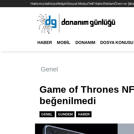
Hakkımızda
Künye
İletişim
Sosyal Medya
Telif Hakkı
Reklam
Öneri ve Şika
HABER
MOBIL
DONANIM
DOSYA KONUSU
Genel
Game of Thrones NF
beğenilmedi
GENEL
GUNDEM
HABER