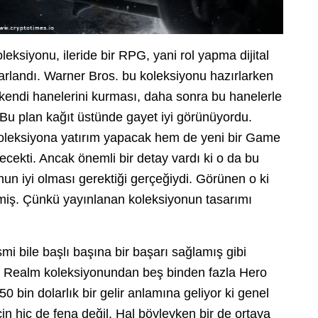
eksiyonu, ileride bir RPG, yani rol yapma dijital
arlandı. Warner Bros. bu koleksiyonu hazırlarken
k kendi hanelerini kurması, daha sonra bu hanelerle
 Bu plan kağıt üstünde gayet iyi görünüyordu.
 koleksiyona yatırım yapacak hem de yeni bir Game
lecekti. Ancak önemli bir detay vardı ki o da bu
un iyi olması gerektiği gerçeğiydi. Görünen o ki
tmiş. Çünkü yayınlanan koleksiyonun tasarımı
bile başlı başına bir başarı sağlamış gibi
r Realm koleksiyonundan beş binden fazla Hero
50 bin dolarlık bir gelir anlamına geliyor ki genel
çin hiç de fena değil. Hal böyleyken bir de ortaya