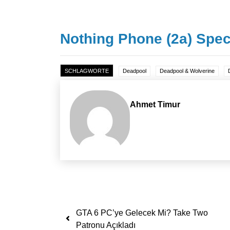
Nothing Phone (2a) Specia
SCHLAGWORTE
Deadpool
Deadpool & Wolverine
Ahmet Timur
Yazı dolaşımı
GTA 6 PC’ye Gelecek Mi? Take Two
Patronu Açıkladı