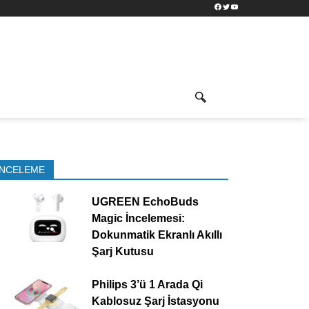
Facebook
Twitter
YouTube
İNCELEME
UGREEN EchoBuds
Magic İncelemesi:
Dokunmatik Ekranlı Akıllı
Şarj Kutusu
Philips 3’ü 1 Arada Qi
Kablosuz Şarj İstasyonu