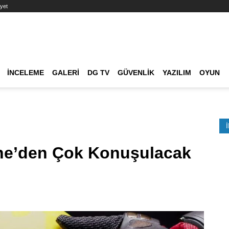
yet
Ana dolaşım
İNCELEME
GALERI
DG TV
GÜVENLIK
YAZILIM
OYUN
Etkinlik Ara
ne’den Çok Konuşulacak