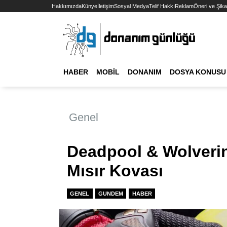
Hakkımızda
Künye
İletişim
Sosyal Medya
Telif Hakkı
Reklam
Öneri ve Şika
HABER
MOBIL
DONANIM
DOSYA KONUSU
Genel
Deadpool & Wolveri
Mısır Kovası
GENEL
GUNDEM
HABER