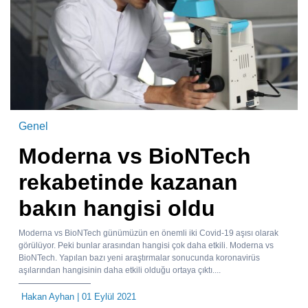
Genel
Moderna vs BioNTech
rekabetinde kazanan
bakın hangisi oldu
Moderna vs BioNTech günümüzün en önemli iki Covid-19 aşısı olarak
görülüyor. Peki bunlar arasından hangisi çok daha etkili. Moderna vs
BioNTech. Yapılan bazı yeni araştırmalar sonucunda koronavirüs
aşılarından hangisinin daha etkili olduğu ortaya çıktı....
Hakan Ayhan
| 01 Eylül 2021