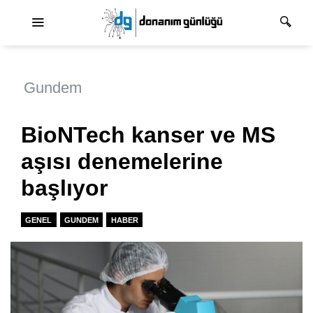
Ana dolaşım
Gundem
BioNTech kanser ve MS
aşısı denemelerine
başlıyor
GENEL
GUNDEM
HABER