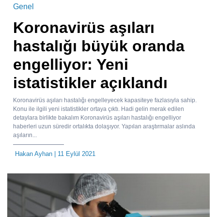
Genel
Koronavirüs aşıları
hastalığı büyük oranda
engelliyor: Yeni
istatistikler açıklandı
Koronavirüs aşıları hastalığı engelleyecek kapasiteye fazlasıyla sahip.
Konu ile ilgili yeni istatistikler ortaya çıktı. Hadi gelin merak edilen
detaylara birlikte bakalım Koronavirüs aşıları hastalığı engelliyor
haberleri uzun süredir ortalıkta dolaşıyor. Yapılan araştırmalar aslında
aşıların...
Hakan Ayhan
| 11 Eylül 2021