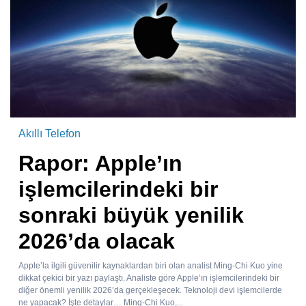
Akıllı Telefon
Rapor: Apple’ın
işlemcilerindeki bir
sonraki büyük yenilik
2026’da olacak
Apple’la ilgili güvenilir kaynaklardan biri olan analist Ming-Chi Kuo yine
dikkat çekici bir yazı paylaştı. Analiste göre Apple’ın işlemcilerindeki bir
diğer önemli yenilik 2026’da gerçekleşecek. Teknoloji devi işlemcilerde
ne yapacak? İşte detaylar… Ming-Chi Kuo,...