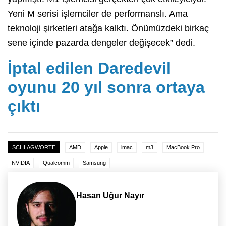
Yeni M serisi işlemciler de performanslı. Ama
teknoloji şirketleri atağa kalktı. Önümüzdeki birkaç
sene içinde pazarda dengeler değişecek” dedi.
İptal edilen Daredevil
oyunu 20 yıl sonra ortaya
çıktı
SCHLAGWORTE
AMD
Apple
imac
m3
MacBook Pro
NVIDIA
Qualcomm
Samsung
Hasan Uğur Nayır