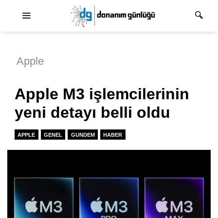
Ana dolaşım
Apple
Apple M3 işlemcilerinin
yeni detayı belli oldu
APPLE
GENEL
GUNDEM
HABER