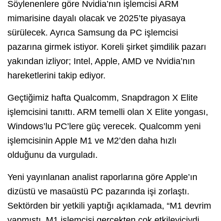
Söylenenlere göre Nvidia’nın işlemcisi ARM
mimarisine dayalı olacak ve 2025’te piyasaya
sürülecek. Ayrıca Samsung da PC işlemcisi
pazarına girmek istiyor. Koreli şirket şimdilik pazarı
yakından izliyor; Intel, Apple, AMD ve Nvidia’nın
hareketlerini takip ediyor.
Geçtiğimiz hafta Qualcomm, Snapdragon X Elite
işlemcisini tanıttı. ARM temelli olan X Elite yongası,
Windows’lu PC’lere güç verecek. Qualcomm yeni
işlemcisinin Apple M1 ve M2’den daha hızlı
olduğunu da vurguladı.
Yeni yayınlanan analist raporlarına göre Apple’ın
dizüstü ve masaüstü PC pazarında işi zorlaştı.
Sektörden bir yetkili yaptığı açıklamada, “M1 devrim
yapmıştı. M1 işlemcisi gerçekten çok etkileyiciydi.