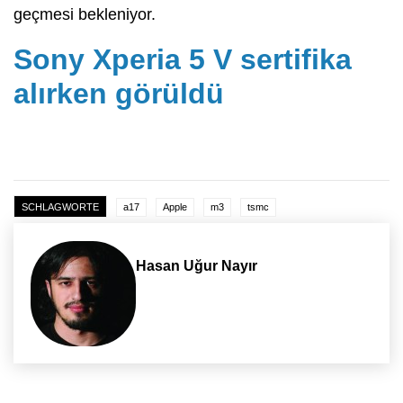
geçmesi bekleniyor.
Sony Xperia 5 V sertifika
alırken görüldü
SCHLAGWORTE
a17
Apple
m3
tsmc
Hasan Uğur Nayır