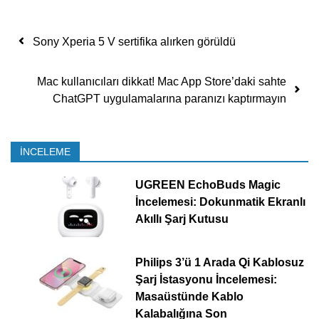
Yazı dolaşımı
Sony Xperia 5 V sertifika alırken görüldü
Mac kullanıcıları dikkat! Mac App Store’daki sahte
ChatGPT uygulamalarına paranızı kaptırmayın
İNCELEME
UGREEN EchoBuds Magic
İncelemesi: Dokunmatik Ekranlı
Akıllı Şarj Kutusu
Philips 3’ü 1 Arada Qi Kablosuz
Şarj İstasyonu İncelemesi:
Masaüstünde Kablo
Kalabalığına Son