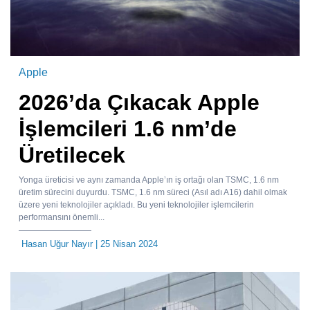
Apple
2026’da Çıkacak Apple
İşlemcileri 1.6 nm’de
Üretilecek
Yonga üreticisi ve aynı zamanda Apple’ın iş ortağı olan TSMC, 1.6 nm
üretim sürecini duyurdu. TSMC, 1.6 nm süreci (Asıl adı A16) dahil olmak
üzere yeni teknolojiler açıkladı. Bu yeni teknolojiler işlemcilerin
performansını önemli...
Hasan Uğur Nayır
| 25 Nisan 2024