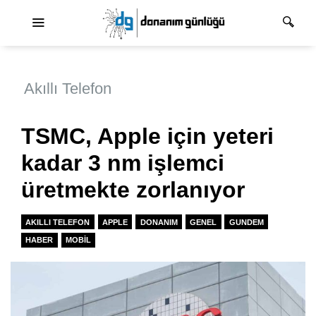
Ana dolaşım
Akıllı Telefon
TSMC, Apple için yeteri
kadar 3 nm işlemci
üretmekte zorlanıyor
AKILLI TELEFON
APPLE
DONANIM
GENEL
GUNDEM
HABER
MOBIL