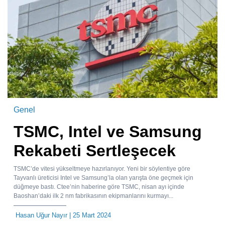
Genel
TSMC, Intel ve Samsung
Rekabeti Sertleşecek
TSMC’de vitesi yükseltmeye hazırlanıyor. Yeni bir söylentiye göre
Tayvanlı üreticisi Intel ve Samsung’la olan yarışta öne geçmek için
düğmeye bastı. Ctee’nin haberine göre TSMC, nisan ayı içinde
Baoshan’daki ilk 2 nm fabrikasının ekipmanlarını kurmayı...
Hasan Uğur Nayır
| 25 Mart 2024