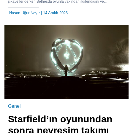
şikayetler derken Bethesda oyunla yakından ilgilendiğini ve...
Hasan Uğur Nayır
| 14 Aralık 2023
Genel
Starfield’ın oyunundan
sonra nevresim takımı