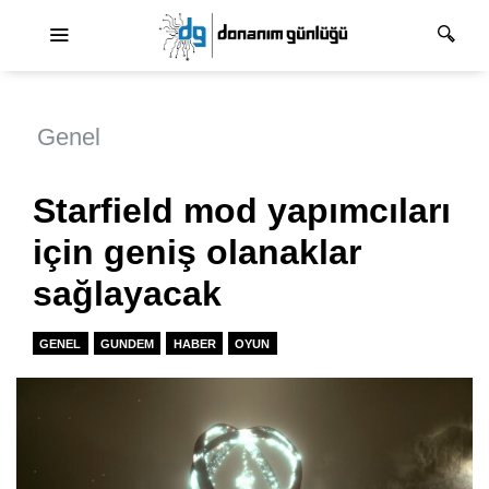
Ana dolaşım
Genel
Starfield mod yapımcıları
için geniş olanaklar
sağlayacak
GENEL
GUNDEM
HABER
OYUN