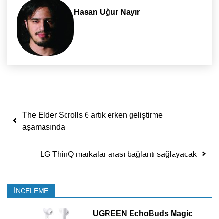
Hasan Uğur Nayır
Yazı dolaşımı
The Elder Scrolls 6 artık erken geliştirme
aşamasında
LG ThinQ markalar arası bağlantı sağlayacak
İNCELEME
UGREEN EchoBuds Magic