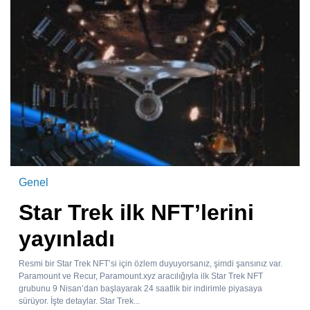
Genel
Star Trek ilk NFT’lerini
yayınladı
Resmi bir Star Trek NFT’si için özlem duyuyorsanız, şimdi şansınız var.
Paramount ve Recur, Paramount.xyz aracılığıyla ilk Star Trek NFT
grubunu 9 Nisan’dan başlayarak 24 saatlik bir indirimle piyasaya
sürüyor. İşte detaylar. Star Trek...