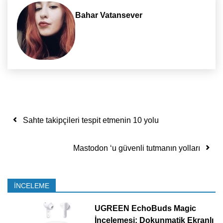
Bahar Vatansever
Yazı dolaşımı
Sahte takipçileri tespit etmenin 10 yolu
Mastodon ‘u güvenli tutmanın yolları
İNCELEME
UGREEN EchoBuds Magic
İncelemesi: Dokunmatik Ekranlı