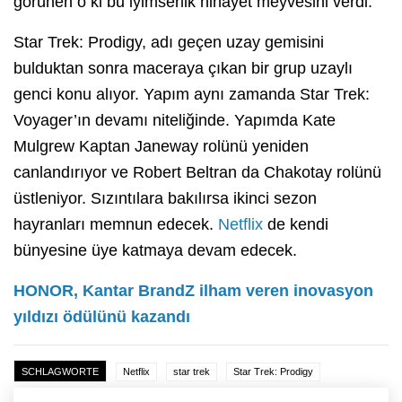
görünen o ki bu iyimserlik nihayet meyvesini verdi.
Star Trek: Prodigy, adı geçen uzay gemisini
bulduktan sonra maceraya çıkan bir grup uzaylı
genci konu alıyor. Yapım aynı zamanda Star Trek:
Voyager’ın devamı niteliğinde. Yapımda Kate
Mulgrew Kaptan Janeway rolünü yeniden
canlandırıyor ve Robert Beltran da Chakotay rolünü
üstleniyor. Sızıntılara bakılırsa ikinci sezon
hayranları memnun edecek.
Netflix
de kendi
bünyesine üye katmaya devam edecek.
HONOR, Kantar BrandZ ilham veren inovasyon
yıldızı ödülünü kazandı
SCHLAGWORTE
Netflix
star trek
Star Trek: Prodigy