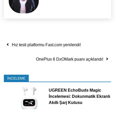
Yazı dolaşımı
Hız testi platformu Fast.com yenilendi!
OnePlus 6 DxOMark puanı açıklandı!
İNCELEME
UGREEN EchoBuds Magic
İncelemesi: Dokunmatik Ekranlı
Akıllı Şarj Kutusu