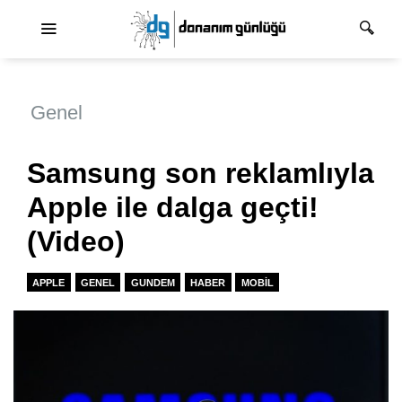
Ana dolaşım
Genel
Samsung son reklamlıyla
Apple ile dalga geçti!
(Video)
APPLE
GENEL
GUNDEM
HABER
MOBIL