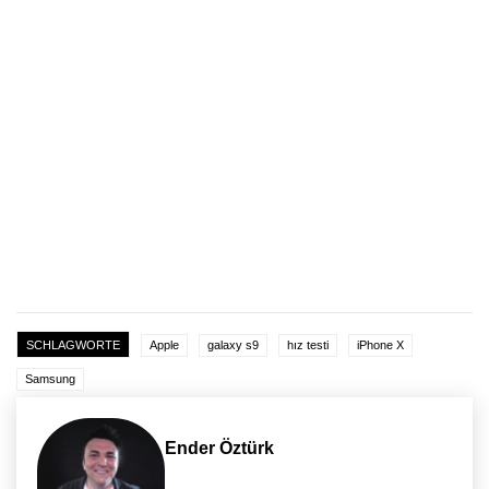
SCHLAGWORTE
Apple
galaxy s9
hız testi
iPhone X
Samsung
Ender Öztürk