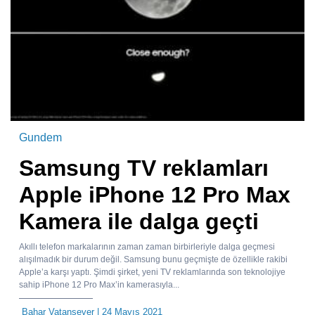
Gundem
Samsung TV reklamları
Apple iPhone 12 Pro Max
Kamera ile dalga geçti
Akıllı telefon markalarının zaman zaman birbirleriyle dalga geçmesi
alışılmadık bir durum değil. Samsung bunu geçmişte de özellikle rakibi
Apple’a karşı yaptı. Şimdi şirket, yeni TV reklamlarında son teknolojiye
sahip iPhone 12 Pro Max’in kamerasıyla...
Bahar Vatansever
| 24 Mayıs 2021