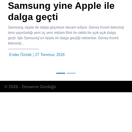
Samsung yine Apple ile
dalga geçti
Samsung, Apple ile dalga geçmeye devam ediyor. Güney Koreli teknoloji
devi yayınladığı yeni üç yeni reklam filmi ile rakibi ile açık açık dalga
geçti. İşte Samsung’un Apple ile dalga geçtiği reklamlar. Güney Koreli
teknoloji...
Ender Öztürk
| 27 Temmuz 2018
© 2026 - Donanım Günlüğü