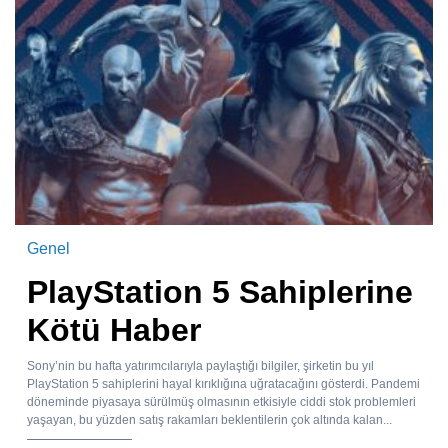
Genel
PlayStation 5 Sahiplerine
Kötü Haber
Sony’nin bu hafta yatırımcılarıyla paylaştığı bilgiler, şirketin bu yıl
PlayStation 5 sahiplerini hayal kırıklığına uğratacağını gösterdi. Pandemi
döneminde piyasaya sürülmüş olmasının etkisiyle ciddi stok problemleri
yaşayan, bu yüzden satış rakamları beklentilerin çok altında kalan...