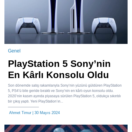
Genel
PlayStation 5 Sony’nin
En Kârlı Konsolu Oldu
Son dönemde satış rakamlarıyla Sony’nin yüzünü güldüren PlayStation
5, PS4’ü bile geride bıraktı ve Sony’nin en kârlı oyun konsolu oldu.
2020’nin kasım ayında piyasaya sürülen PlayStation 5, oldukça sıkıntılı
bir çıkış yaptı. Yeni PlayStation’ın...
Ahmet Timur
| 30 Mayıs 2024