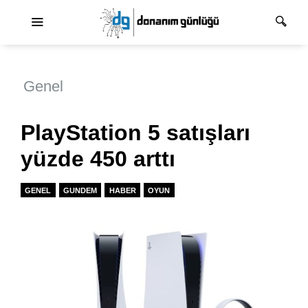
Ana dolaşım
Genel
PlayStation 5 satışları
yüzde 450 arttı
GENEL
GUNDEM
HABER
OYUN