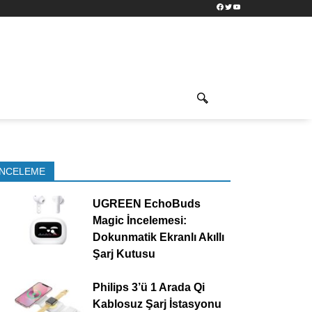
Facebook
Twitter
YouTube
İNCELEME
UGREEN EchoBuds
Magic İncelemesi:
Dokunmatik Ekranlı Akıllı
Şarj Kutusu
Philips 3’ü 1 Arada Qi
Kablosuz Şarj İstasyonu