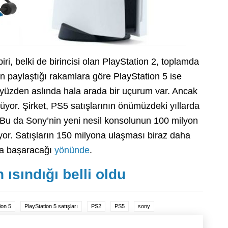
iri, belki de birincisi olan PlayStation 2, toplamda
n paylaştığı rakamlara göre PlayStation 5 ise
 yüzden aslında hala arada bir uçurum var. Ancak
yor. Şirket, PS5 satışlarının önümüzdeki yıllarda
 Bu da Sony’nin yeni nesil konsolunun 100 milyon
yor. Satışların 150 milyona ulaşması biraz daha
da başaracağı
yönünde
.
ısındığı belli oldu
ion 5
PlayStation 5 satışları
PS2
PS5
sony