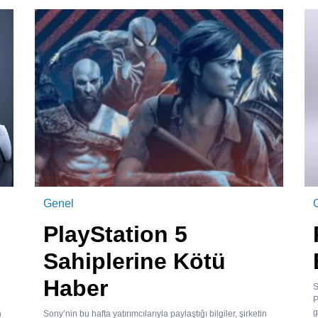
Genel
PlayStation 5
Sahiplerine Kötü
Haber
S
P
g
n
Sony’nin bu hafta yatırımcılarıyla paylaştığı bilgiler, şirketin