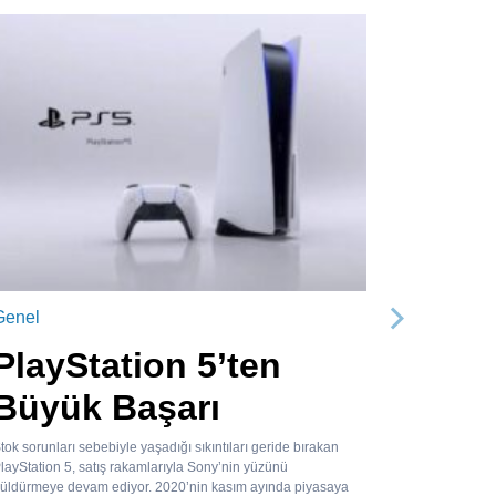
Genel
Sonraki
PlayStation 5’ten
Büyük Başarı
tok sorunları sebebiyle yaşadığı sıkıntıları geride bırakan
layStation 5, satış rakamlarıyla Sony’nin yüzünü
üldürmeye devam ediyor. 2020’nin kasım ayında piyasaya