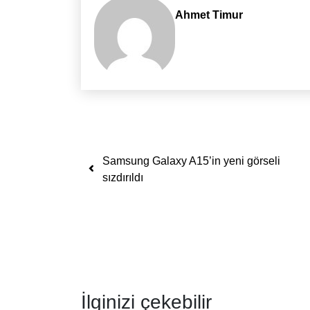
Ahmet Timur
Yazı dolaşımı
Samsung Galaxy A15’in yeni görseli
sızdırıldı
İlginizi çekebilir