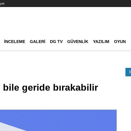
yet
Ana dolaşım
İNCELEME
GALERI
DG TV
GÜVENLIK
YAZILIM
OYUN
Etkinlik Ara
 bile geride bırakabilir