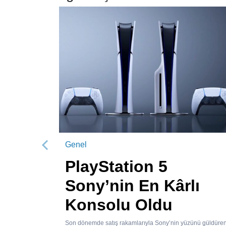
Genel
Önceki
PlayStation 5
Sony’nin En Kârlı
Konsolu Oldu
Son dönemde satış rakamlarıyla Sony’nin yüzünü güldüre