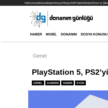
Hakkımızda
Künye
İletişim
Sosyal Medya
Telif Hakkı
Reklam
Öneri ve Şika
HABER
MOBIL
DONANIM
DOSYA KONUSU
Genel
PlayStation 5, PS2’yi
GENEL
GUNDEM
HABER
OYUN