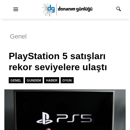
Ana dolaşım
Genel
PlayStation 5 satışları
rekor seviyelere ulaştı
GENEL
GUNDEM
HABER
OYUN