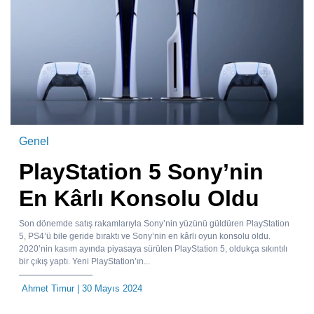
Genel
PlayStation 5 Sony’nin
En Kârlı Konsolu Oldu
Son dönemde satış rakamlarıyla Sony’nin yüzünü güldüren PlayStation
5, PS4’ü bile geride bıraktı ve Sony’nin en kârlı oyun konsolu oldu.
2020’nin kasım ayında piyasaya sürülen PlayStation 5, oldukça sıkıntılı
bir çıkış yaptı. Yeni PlayStation’ın...
Ahmet Timur
| 30 Mayıs 2024