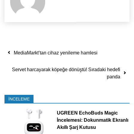
Yazı dolaşımı
MediaMarkt’tan cihaz yenileme hamlesi
Servet harcayarak köpeğe dönüştü! Sıradaki hedefi
panda
İNCELEME
UGREEN EchoBuds Magic
İncelemesi: Dokunmatik Ekranlı
Akıllı Şarj Kutusu