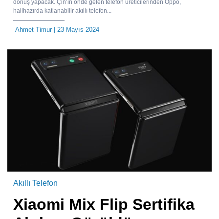
dönüş yapacak. Çin’in önde gelen telefon üreticilerinden Oppo,
halihazırda katlanabilir akıllı telefon...
Ahmet Timur
| 23 Mayıs 2024
Akıllı Telefon
Xiaomi Mix Flip Sertifika