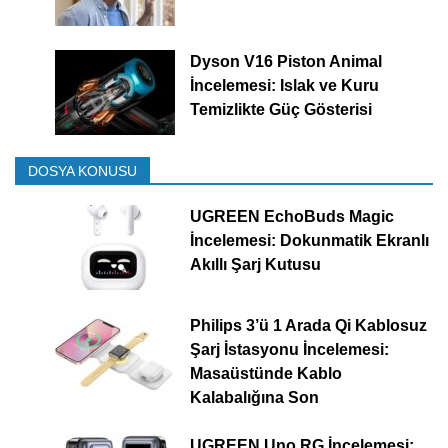
Dyson V16 Piston Animal
İncelemesi: Islak ve Kuru
Temizlikte Güç Gösterisi
DOSYA KONUSU
UGREEN EchoBuds Magic
İncelemesi: Dokunmatik Ekranlı
Akıllı Şarj Kutusu
Philips 3’ü 1 Arada Qi Kablosuz
Şarj İstasyonu İncelemesi:
Masaüstünde Kablo
Kalabalığına Son
UGREEN Uno RG İncelemesi: