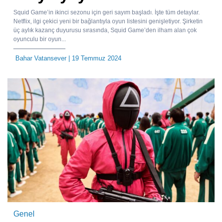
Squid Game’in ikinci sezonu için geri sayım başladı. İşte tüm detaylar.
Netflix, ilgi çekici yeni bir bağlantıyla oyun listesini genişletiyor. Şirketin
üç aylık kazanç duyurusu sırasında, Squid Game’den ilham alan çok
oyunculu bir oyun...
Bahar Vatansever
| 19 Temmuz 2024
Genel