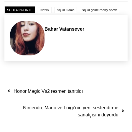
SCHLAGWORTE
Netflix
Squid Game
squid game reality show
Bahar Vatansever
Yazı dolaşımı
Honor Magic Vs2 resmen tanıtıldı
Nintendo, Mario ve Luigi’nin yeni seslendirme
sanatçısını duyurdu