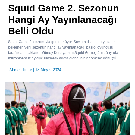
Squid Game 2. Sezonun
Hangi Ay Yayınlanacağı
Belli Oldu
Squid Game 2. sezonuyla geri dönüyor. Sevilen dizinin heyecanla
beklenen yeni sezonun hangi ay yayınlanacağı başrol oyuncusu
tarafından açıklandı. Güney Kore yapımı Squid Game, tüm dünyada
milyonlarca izleyiciye ulaşarak adeta global bir fenomene dönüştü....
Ahmet Timur
| 18 Mayıs 2024