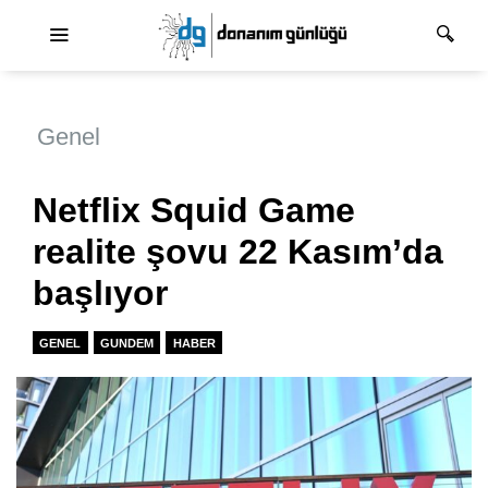
Ana dolaşım
Genel
Netflix Squid Game
realite şovu 22 Kasım’da
başlıyor
GENEL
GUNDEM
HABER