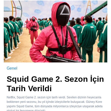
Genel
Squid Game 2. Sezon İçin
Tarih Verildi
Netflix, Squid Game 2. sezon için tarih verdi. Sevilen dizinin heyecanla
beklenen yeni sezonu, bu yıl içinde izleyicilerle buluşacak. Güney Kore
yapımı Squid Game, tüm dünyada milyonlarca izleyiciye ulaşarak adeta
global bir fenomene dönüştü....