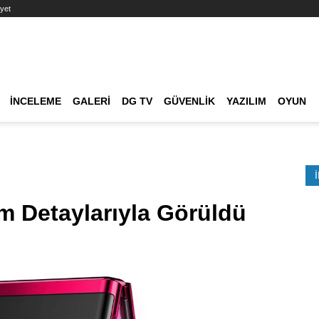
yet
Ana dolaşım
İNCELEME
GALERI
DG TV
GÜVENLIK
YAZILIM
OYUN
Etkinlik Ara
m Detaylarıyla Görüldü