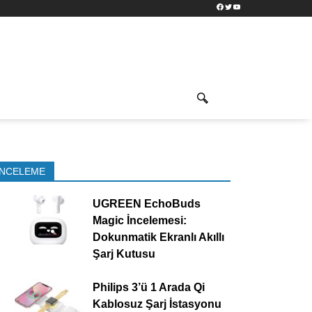
Facebook
Twitter
YouTube
İNCELEME
UGREEN EchoBuds
Magic İncelemesi:
Dokunmatik Ekranlı Akıllı
Şarj Kutusu
Philips 3’ü 1 Arada Qi
Kablosuz Şarj İstasyonu