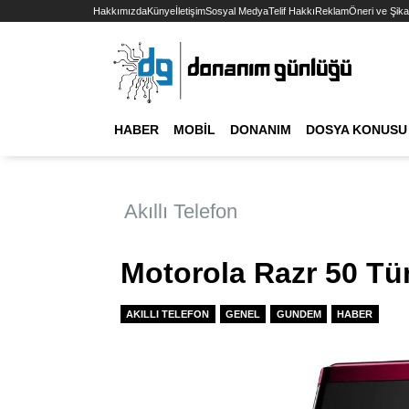
Hakkımızda
Künye
İletişim
Sosyal Medya
Telif Hakkı
Reklam
Öneri ve Şika
HABER
MOBIL
DONANIM
DOSYA KONUSU
Akıllı Telefon
Motorola Razr 50 Tü
AKILLI TELEFON
GENEL
GUNDEM
HABER