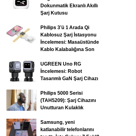
Dokunmatik Ekranlı Akıllı
Şarj Kutusu
Philips 3’ü 1 Arada Qi
Kablosuz Şarj İstasyonu
İncelemesi: Masaüstünde
Kablo Kalabalığına Son
UGREEN Uno RG
İncelemesi: Robot
Tasarımlı GaN Şarj Cihazı
Philips 5000 Serisi
(TAH5209): Şarj Cihazını
Unutturan Kulaklık
Samsung, yeni
katlanabilir telefonlarını