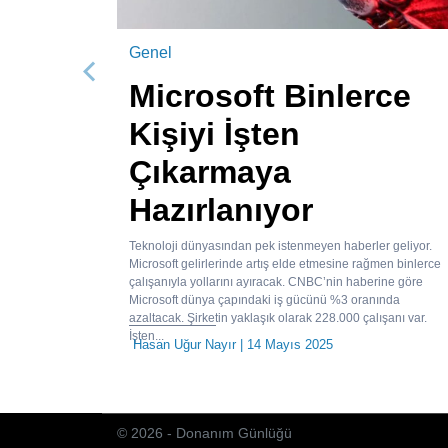
Genel
Önceki
Microsoft Binlerce
Kişiyi İşten
Çıkarmaya
Hazırlanıyor
Teknoloji dünyasından pek istenmeyen haberler geliyor.
Microsoft gelirlerinde artış elde etmesine rağmen binlerce
çalışanıyla yollarını ayıracak. CNBC’nin haberine göre
Microsoft dünya çapındaki iş gücünü %3 oranında
azaltacak. Şirketin yaklaşık olarak 228.000 çalışanı var.
İşten...
Hasan Uğur Nayır
| 14 Mayıs 2025
© 2026 - Donanım Günlüğü