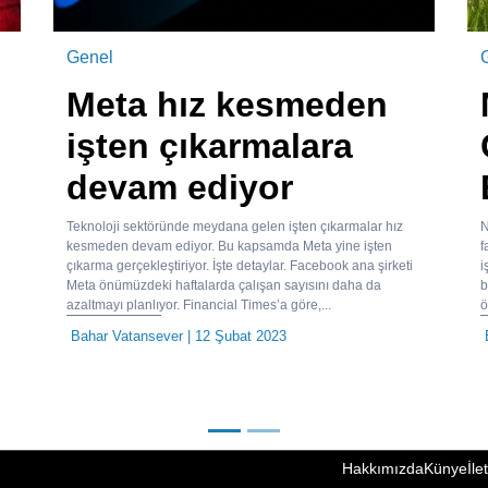
Genel
Meta hız kesmeden
işten çıkarmalara
devam ediyor
Teknoloji sektöründe meydana gelen işten çıkarmalar hız
N
kesmeden devam ediyor. Bu kapsamda Meta yine işten
f
çıkarma gerçekleştiriyor. İşte detaylar. Facebook ana şirketi
i
Meta önümüzdeki haftalarda çalışan sayısını daha da
b
azaltmayı planlıyor. Financial Times’a göre,...
ö
Bahar Vatansever
| 12 Şubat 2023
Hakkımızda
Künye
İle