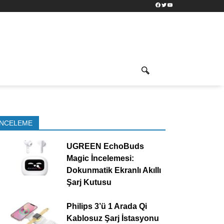
Facebook
Twitter
YouTube
İNCELEME
UGREEN EchoBuds
Magic İncelemesi:
Dokunmatik Ekranlı Akıllı
Şarj Kutusu
Philips 3’ü 1 Arada Qi
Kablosuz Şarj İstasyonu