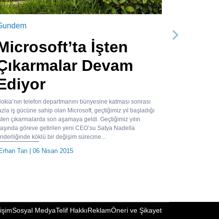
Gundem
Sonraki
Microsoft’ta İşten
Çıkarmalar Devam
Ediyor
okia’nın telefon departmanını bünyesine katması sonrası
azla iş gücüne sahip olan Microsoft, geçtiğimiz yıl başladığı
şten çıkarmalarda son aşamaya geldi. Geçtiğimiz yılın
aşında göreve getirilen yeni CEO’su Satya Nadella
nderliğinde köklü bir değişim sürecine...
Erhan Tan
| 06 Nisan 2015
tişim
Sosyal Medya
Telif Hakkı
Reklam
Öneri ve Şikayet