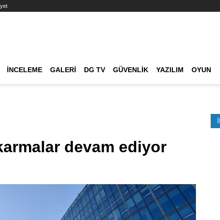
yet
Ana dolaşım
İNCELEME
GALERI
DG TV
GÜVENLIK
YAZILIM
OYUN
Etkinlik Ara
ıkarmalar devam ediyor