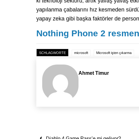
ki teknoloji sektörü, artık yavaş yavaş etk
yapılanma çabalarını hız kesmeden sürdü
yapay zeka gibi başka faktörler de pers
Nothing Phone 2 resmen t
SCHLAGWORTE
microsoft
Microsoft işten çıkarma
Ahmet Timur
Yazı dolaşımı
Diablo 4 Game Pass’e mi geliyor?