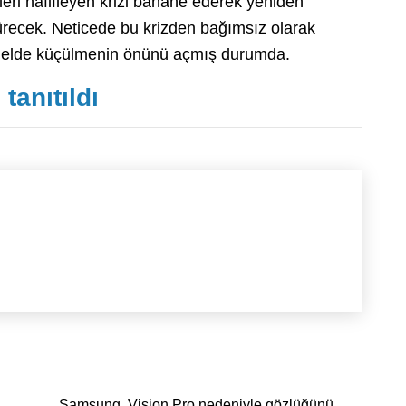
ileri hafifleyen krizi bahane ederek yeniden
recek. Neticede bu krizden bağımsız olarak
onelde küçülmenin önünü açmış durumda.
anıtıldı
Samsung, Vision Pro nedeniyle gözlüğünü