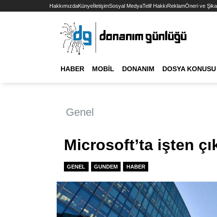
Hakkımızda
Künye
İletişim
Sosyal Medya
Telif Hakkı
Reklam
Öneri ve Şika
HABER
MOBIL
DONANIM
DOSYA KONUSU
Genel
Microsoft’ta işten ç
GENEL
GUNDEM
HABER