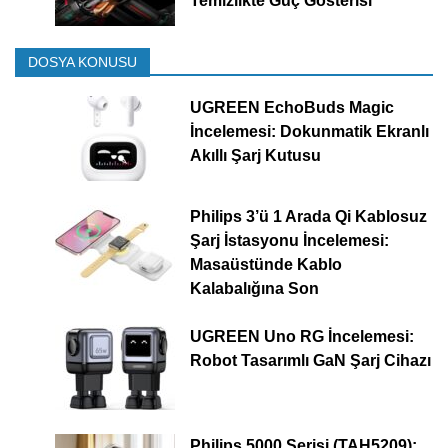
Temizlikte Güç Gösterisi
DOSYA KONUSU
UGREEN EchoBuds Magic
İncelemesi: Dokunmatik Ekranlı
Akıllı Şarj Kutusu
Philips 3’ü 1 Arada Qi Kablosuz
Şarj İstasyonu İncelemesi:
Masaüstünde Kablo
Kalabalığına Son
UGREEN Uno RG İncelemesi:
Robot Tasarımlı GaN Şarj Cihazı
Philips 5000 Serisi (TAH5209):