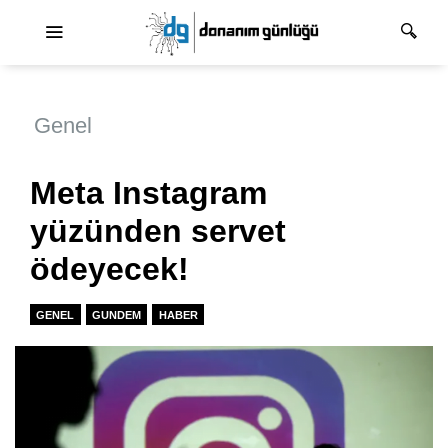
Ana dolaşım
Genel
Meta Instagram
yüzünden servet
ödeyecek!
GENEL
GUNDEM
HABER