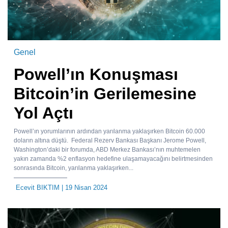
Genel
Powell’ın Konuşması
Bitcoin’in Gerilemesine
Yol Açtı
Powell’ın yorumlarının ardından yarılanma yaklaşırken Bitcoin 60.000
doların altına düştü. Federal Rezerv Bankası Başkanı Jerome Powell,
Washington’daki bir forumda, ABD Merkez Bankası’nın muhtemelen
yakın zamanda %2 enflasyon hedefine ulaşamayacağını belirtmesinden
sonrasında Bitcoin, yarılanma yaklaşırken...
Ecevit BIKTIM
| 19 Nisan 2024