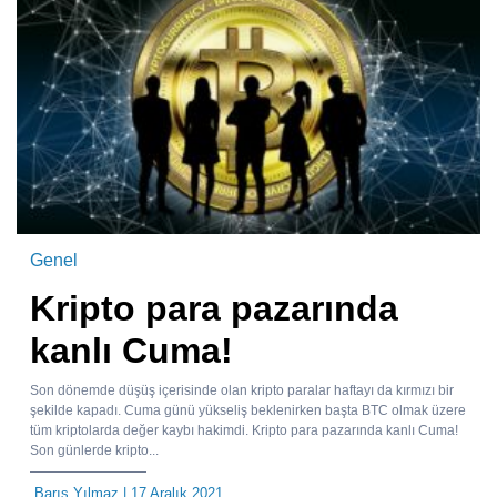
Genel
Kripto para pazarında
kanlı Cuma!
Son dönemde düşüş içerisinde olan kripto paralar haftayı da kırmızı bir
şekilde kapadı. Cuma günü yükseliş beklenirken başta BTC olmak üzere
tüm kriptolarda değer kaybı hakimdi. Kripto para pazarında kanlı Cuma!
Son günlerde kripto...
Barış Yılmaz
| 17 Aralık 2021