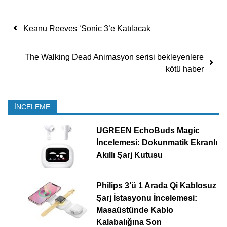
Yazı dolaşımı
Keanu Reeves ‘Sonic 3’e Katılacak
The Walking Dead Animasyon serisi bekleyenlere
kötü haber
İNCELEME
UGREEN EchoBuds Magic
İncelemesi: Dokunmatik Ekranlı
Akıllı Şarj Kutusu
Philips 3’ü 1 Arada Qi Kablosuz
Şarj İstasyonu İncelemesi:
Masaüstünde Kablo
Kalabalığına Son