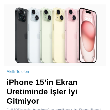
Akıllı Telefon
iPhone 15’in Ekran
Üretiminde İşler İyi
Gitmiyor
Çinli BOE kısa süre önce Apple’dan gerekli onayı alıp, iPhone 15 panel