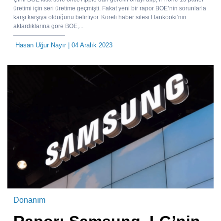
üretimi için seri üretime geçmişti. Fakat yeni bir rapor BOE’nin sorunlarla
karşı karşıya olduğunu belirtiyor. Koreli haber sitesi Hankooki’nin
aktardıklarına göre BOE,...
Hasan Uğur Nayır
| 04 Aralık 2023
Donanım