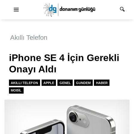
Ana dolaşım
Akıllı Telefon
iPhone SE 4 İçin Gerekli
Onayı Aldı
AKILLI TELEFON
APPLE
GENEL
GUNDEM
HABER
MOBIL