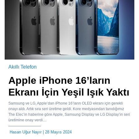
Akıllı Telefon
Apple iPhone 16’ların
Ekranı İçin Yeşil Işık Yaktı
Samsung ve LG, Apple’dan iPhone 16’ların OLED ekranı için gerekli
onayı aldı. Artık sıra seri üretime geldi. Kore medyasından tanıdığımız
The Elec’in haberine göre Apple, Samsung Display ve LG Display’in seri
üretimine onay verdi....
Hasan Uğur Nayır
| 28 Mayıs 2024