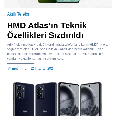
Akıllı Telefon
HMD Atlas’ın Teknik
Özellikleri Sızdırıldı
Artık Nokia markasıyla değil kendi adıyla telefonlar çıkaran HMD’nin orta
segment telefonu HMD Atlas’ın teknik özellikleri netlik kazandı. Nokia
marka telefonları çıkarmaya devam eden şirket olan HMD Global, bir
yandan Nokia ile işbirliğini sürdürürken,...
Ahmet Timur
| 12 Haziran 2024