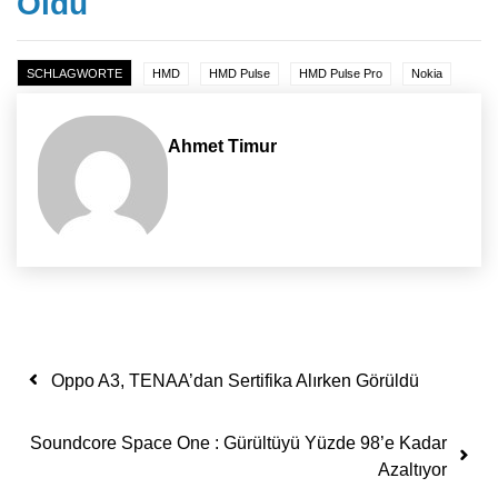
Oldu
SCHLAGWORTE
HMD
HMD Pulse
HMD Pulse Pro
Nokia
Ahmet Timur
Yazı dolaşımı
Oppo A3, TENAA’dan Sertifika Alırken Görüldü
Soundcore Space One : Gürültüyü Yüzde 98’e Kadar
Azaltıyor