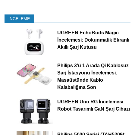
İNCELEME
UGREEN EchoBuds Magic
İncelemesi: Dokunmatik Ekranlı
Akıllı Şarj Kutusu
Philips 3’ü 1 Arada Qi Kablosuz
Şarj İstasyonu İncelemesi:
Masaüstünde Kablo
Kalabalığına Son
UGREEN Uno RG İncelemesi:
Robot Tasarımlı GaN Şarj Cihazı
Philips 5000 Serisi (TAH5209):