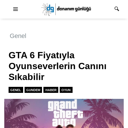
Ana dolaşım
Genel
GTA 6 Fiyatıyla
Oyunseverlerin Canını
Sıkabilir
GENEL
GUNDEM
HABER
OYUN