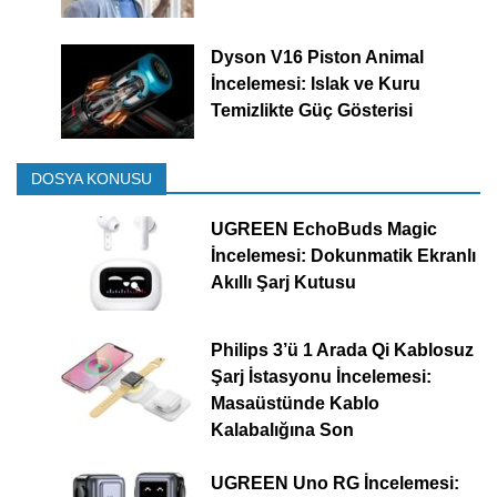
Dyson V16 Piston Animal
İncelemesi: Islak ve Kuru
Temizlikte Güç Gösterisi
DOSYA KONUSU
UGREEN EchoBuds Magic
İncelemesi: Dokunmatik Ekranlı
Akıllı Şarj Kutusu
Philips 3’ü 1 Arada Qi Kablosuz
Şarj İstasyonu İncelemesi:
Masaüstünde Kablo
Kalabalığına Son
UGREEN Uno RG İncelemesi: