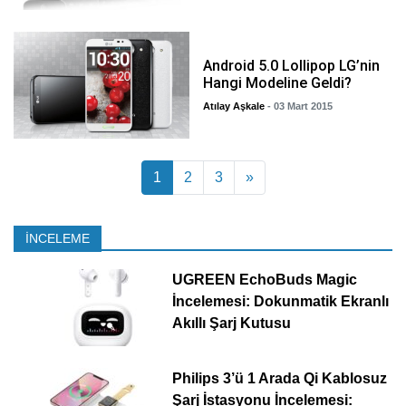
Android 5.0 Lollipop LG’nin
Hangi Modeline Geldi?
Atılay Aşkale
- 03 Mart 2015
Yazı dolaşımı
1
2
3
»
İNCELEME
UGREEN EchoBuds Magic
İncelemesi: Dokunmatik Ekranlı
Akıllı Şarj Kutusu
Philips 3’ü 1 Arada Qi Kablosuz
Şarj İstasyonu İncelemesi: