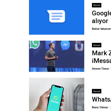
Genel
Google
alıyor
Bahar Vatanse
Genel
Mark 
iMessa
Ahmet Timur
Genel
WhatsA
Barış Yılmaz
-