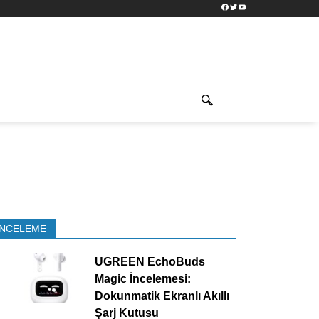
Facebook
Twitter
YouTube
İNCELEME
UGREEN EchoBuds
Magic İncelemesi:
Dokunmatik Ekranlı Akıllı
Şarj Kutusu