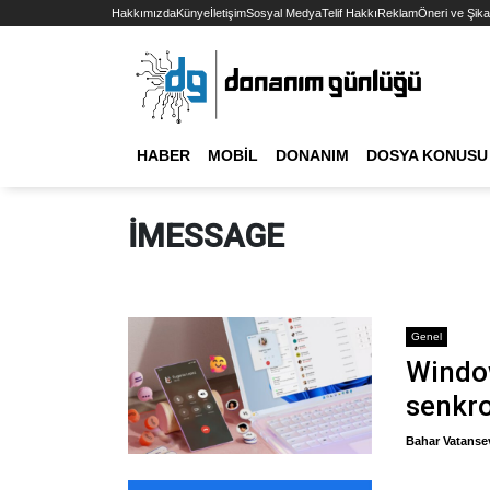
Hakkımızda
Künye
İletişim
Sosyal Medya
Telif Hakkı
Reklam
Öneri ve Şika
HABER
MOBIL
DONANIM
DOSYA KONUSU
IMESSAGE
Genel
Window
senkr
Bahar Vatanse