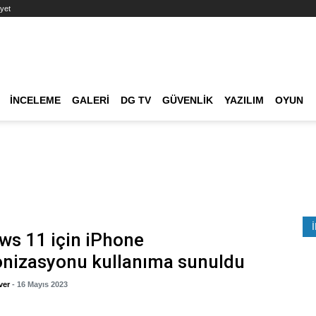
yet
Ana dolaşım
İNCELEME
GALERI
DG TV
GÜVENLIK
YAZILIM
OYUN
Etkinlik Ara
s 11 için iPhone
onizasyonu kullanıma sunuldu
ver
- 16 Mayıs 2023