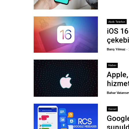
Akıllı Telefon
iOS 16
çekebi
Barış Yılmaz
-
Haber
Apple,
hizmet
Bahar Vatanse
Genel
Google
sunul