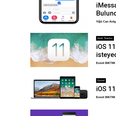
iMessa
Bulun
Yiğit Can Atıl
Akıllı Telefon
iOS 1
isteye
Ecevit BIKTIM
Genel
iOS 11
Ecevit BIKTIM