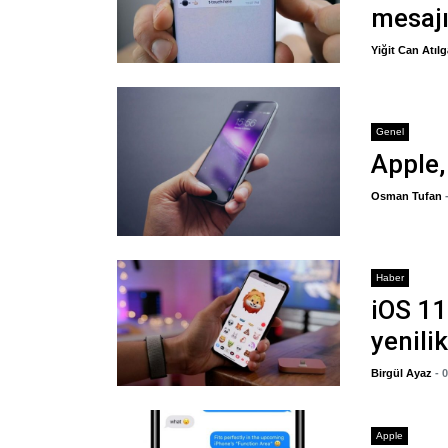
mesajı
Yiğit Can Atıl
Genel
Apple,
Osman Tufan
Haber
iOS 11
yenili
Birgül Ayaz
- 
Apple