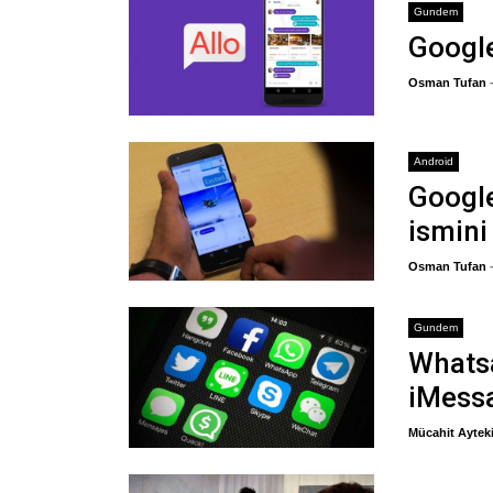
Gundem
Google
Osman Tufan
Android
Googl
ismini
Osman Tufan
Gundem
Whats
iMessa
Mücahit Aytek