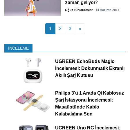
zaman geliyor?
Oğuz Birkardeşler
- 14 Haziran 2017
Yazı dolaşımı
1
2
3
»
İNCELEME
UGREEN EchoBuds Magic
İncelemesi: Dokunmatik Ekranlı
Akıllı Şarj Kutusu
Philips 3’ü 1 Arada Qi Kablosuz
Şarj İstasyonu İncelemesi:
Masaüstünde Kablo
Kalabalığına Son
UGREEN Uno RG İncelemesi: